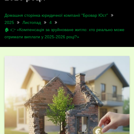
Домашня сторінка юридичної компанії "Бровар Юст"
2025
Листопад
4
🏚️ 👉 «Компенсація за зруйноване житло: хто реально може
отримати виплати у 2025-2026 році?»