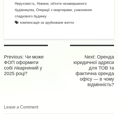
,
,
Нерухомість
Новини
об'єкти незавершеного
,
,
будівництва
Операції з квартирами
узаконення
спадкового будинку
компенсація за зруйноване житло
Навігація
записів
Previous
Next
Previous:
Чи може
Next:
Оренда
post:
post:
ФОП оформити
юридичної адреси
собі лікарняний у
для ТОВ та
2025 році?
фактична оренда
офісу — в чому
відмінність?
Leave a Comment