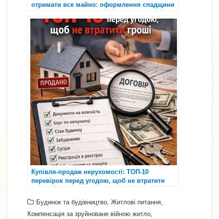
отримати все майно: оформлення спадщини
за мировою угодою через суд
Купівля-продаж нерухомості: ТОП-10
перевірок перед угодою, щоб не втратити
гроші 🏠⚖️
,
,
Будинок та будівництво
Житлові питання
,
Компенсація за зруйноване війною житло