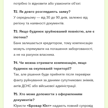
потрібно їх відновити або узаконити об’єкт.
❓2. Як довго розглядають заяву?
У середньому — від 30 до 90 днів, залежно від
регіону та наявності документів.
❓3. Якщо будинок зруйнований повністю, але є
іпотека?
Банк залишається кредитором, тому компенсацію
можуть спрямувати на погашення заборгованості,
а не на рахунок власника.
❓4. Чи можна отримати компенсацію, якщо
будинок на окупованій території?
Так, але рішення буде прийняте після перевірки
факту руйнування за даними супутникових знімків,
актів ДСНС або військової адміністрації.
❓5. Хто може допомогти з оформленням
документів?
Юристи
«Бровар Юст»
надають повний супровід