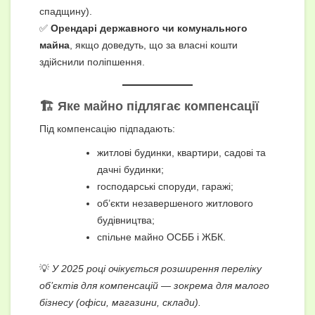
спадщину).
✅
Орендарі державного чи комунального
майна
, якщо доведуть, що за власні кошти
здійснили поліпшення.
🏗️ Яке майно підлягає компенсації
Під компенсацію підпадають:
житлові будинки, квартири, садові та
дачні будинки;
господарські споруди, гаражі;
об’єкти незавершеного житлового
будівництва;
спільне майно ОСББ і ЖБК.
💡
У 2025 році очікується розширення переліку
об’єктів для компенсацій — зокрема для малого
бізнесу (офіси, магазини, склади).