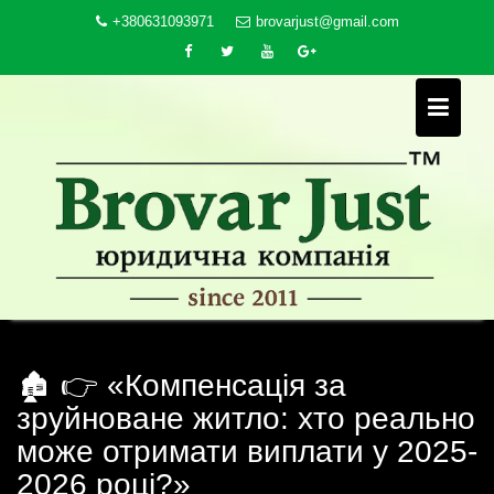
Skip
+380631093971
brovarjust@gmail.com
to
content
🏚️ 👉 «Компенсація за
зруйноване житло: хто реально
може отримати виплати у 2025-
2026 році?»