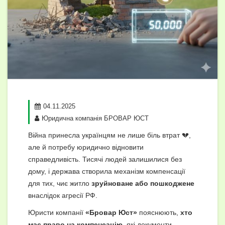
04.11.2025
Юридична компанія БРОВАР ЮСТ
Війна принесла українцям не лише біль втрат 💔,
але й потребу юридично відновити
справедливість. Тисячі людей залишилися без
дому, і держава створила механізм компенсації
для тих, чиє житло
зруйноване або пошкоджене
внаслідок агресії РФ.
Юристи компанії
«Бровар Юст»
пояснюють,
хто
має право на компенсацію
, які документи