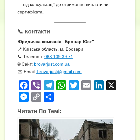
— від консультації до отримання виплати чи
сертифіката.
📞 Контакти
Юридична компанія “Бровар Юст”
📍 Київська область, м. Бровари
📞 Телефон:
063 109 39 71
🌐 Сайт:
brovarjust.com.ua
✉️ Email:
brovarjust@gmail.com
F
Vi
T
W
T
E
Li
X
a
b
el
h
wi
m
n
M
C
П
c
er
e
at
tt
ail
k
e
o
о
Читати По Темі:
e
gr
s
er
e
ss
p
ді
b
a
A
dI
e
y
л
o
m
p
n
n
Li
и