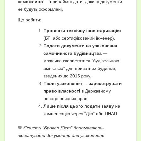
неможливо
— принаймні доти, доки ці документи
не будуть оформлені.
Що робити:
Провести технічну інвентаризацію
(БТІ або сертифікований інженер).
Подати документи на узаконення
самочинного будівництва
—
можливо скористатися “будівельною
амністією” для приватних будинків,
зведених до 2015 року.
Після узаконення — зареєструвати
право власності
в Державному
реєстрі речових прав.
Лише після цього подати заяву
на
компенсацію через “Дію” або ЦНАП.
💬
Юристи “Бровар Юст” допомагають
підготувати документи для узаконення