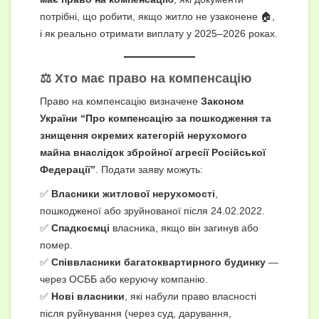
потрібні, що робити, якщо житло не узаконене 🏠,
і як реально отримати виплату у 2025–2026 роках.
⚖️ Хто має право на компенсацію
Право на компенсацію визначене
Законом
України “Про компенсацію за пошкодження та
знищення окремих категорій нерухомого
майна внаслідок збройної агресії Російської
Федерації”
. Подати заяву можуть:
✅
Власники житлової нерухомості
,
пошкодженої або зруйнованої після 24.02.2022.
✅
Спадкоємці
власника, якщо він загинув або
помер.
✅
Співвласники багатоквартирного будинку
—
через ОСББ або керуючу компанію.
✅
Нові власники
, які набули право власності
після руйнування (через суд, дарування,