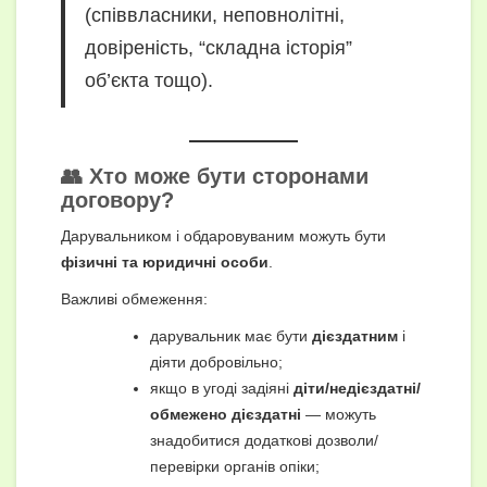
(співвласники, неповнолітні,
довіреність, “складна історія”
об’єкта тощо).
👥 Хто може бути сторонами
договору?
Дарувальником і обдаровуваним можуть бути
фізичні та юридичні особи
.
Важливі обмеження:
дарувальник має бути
дієздатним
і
діяти добровільно;
якщо в угоді задіяні
діти/недієздатні/
обмежено дієздатні
— можуть
знадобитися додаткові дозволи/
перевірки органів опіки;