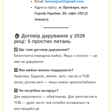
Email:
brovarjust@gmail.com
Адреса офісу:
м. Бровари, вул.
Героїв України, 20, офіс 153 (2
поверх)
🏠 Договір дарування у 2026
році: 5 простих питань
1️⃣ Що таке договір дарування?
Безоплатна передача майна. Якщо є оплата — це
вже не дарування.
2️⃣ Яке майно можна подарувати?
Квартиру, будинок, землю, авто, частку в ТОВ,
гроші, рухомі речі — якщо немає арешту/заборон.
3️⃣ Чи потрібен нотаріус?
Для нерухомості — обов’язково. Для авто/частки в
ТОВ — дуже часто теж потрібні нотаріальні та
реєстраційні дії.