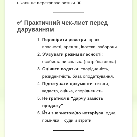
ніколи не перекриває ризики. ❌
✅ Практичний чек-лист перед
даруванням
Перевірити реєстри
: право
власності, арешти, іпотеки, заборони.
З’ясувати режим власності
:
особиста чи спільна (потрібна згода).
Оцінити податки
: спорідненість,
резидентність, база оподаткування.
Підготувати документи
: витяги,
кадастр, оцінка, спорідненість.
Не гратися в “дарчу замість
продажу”
.
Йти з юристом/до нотаріуса
: одна
помилка = суди й втрати.