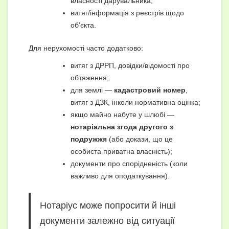
власності дарувальника;
витяг/інформація з реєстрів щодо
об’єкта.
Для нерухомості часто додатково:
витяг з ДРРП, довідки/відомості про
обтяження;
для землі —
кадастровий номер
,
витяг з ДЗК, інколи нормативна оцінка;
якщо майно набуте у шлюбі —
нотаріальна згода другого з
подружжя
(або докази, що це
особиста приватна власність);
документи про спорідненість (коли
важливо для оподаткування).
Нотаріус може попросити й інші
документи залежно від ситуації