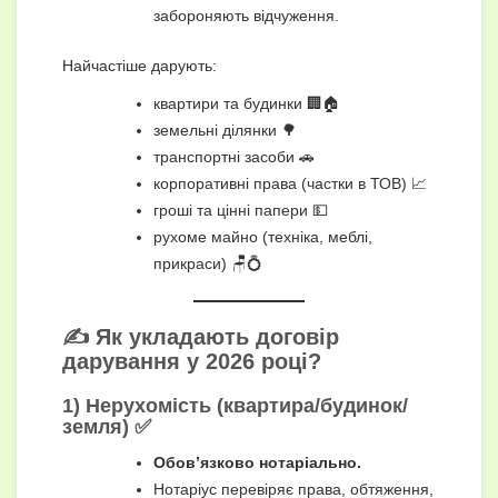
забороняють відчуження.
Найчастіше дарують:
квартири та будинки 🏢🏠
земельні ділянки 🌳
транспортні засоби 🚗
корпоративні права (частки в ТОВ) 📈
гроші та цінні папери 💵
рухоме майно (техніка, меблі,
прикраси) 🪑💍
✍️ Як укладають договір
дарування у 2026 році?
1) Нерухомість (квартира/будинок/
земля) ✅
Обов’язково нотаріально.
Нотаріус перевіряє права, обтяження,