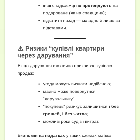
інші спадкоємці
не претендують
на
подароване (як на спадщину);
відкатити назад — складно й лише за
підставами.
⚠️ Ризики “купівлі квартири
через дарування”
Якщо дарування фактично прикриває купівлю-
продаж:
угоду можуть визнати недійсною;
майно може повернутися
“дарувальнику”;
“покупець” ризикує залишитися
і без
грошей, і без житла
;
можливі роки судів і витрат.
Економія на податках
у таких схемах майже