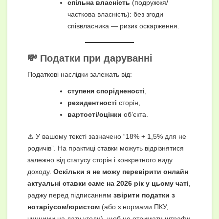
спільна власність
(подружжя/
часткова власність): без згоди
співвласника — ризик оскарження.
💸 Податки при даруванні
Податкові наслідки залежать від:
ступеня спорідненості
,
резидентності
сторін,
вартості/оцінки
об’єкта.
⚠️ У вашому тексті зазначено “18% + 1,5% для не
родичів”. На практиці ставки можуть відрізнятися
залежно від статусу сторін і конкретного виду
доходу.
Оскільки я не можу перевірити онлайн
актуальні ставки саме на 2026 рік у цьому чаті
,
раджу перед підписанням
звірити податки з
нотаріусом/юристом
(або з нормами ПКУ,
чинними на дату угоди), щоб не отримати штрафи