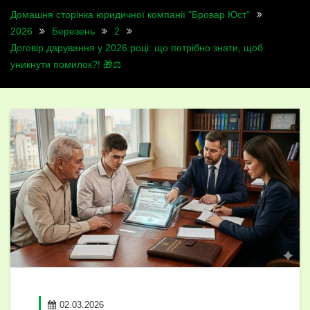
Домашня сторінка юридичної компанії "Бровар Юст"
2026
Березень
2
Договір дарування у 2026 році: що потрібно знати, щоб
уникнути помилок?! 🎁⚖️
02.03.2026