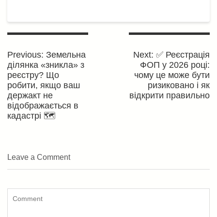
Навігація
записів
Previous
Next
Previous:
Земельна
Next:
✅ Реєстрація
post:
post:
ділянка «зникла» з
ФОП у 2026 році:
реєстру? Що
чому це може бути
робити, якщо ваш
ризиковано і як
держакт не
відкрити правильно
відображається в
кадастрі 🗺️
Leave a Comment