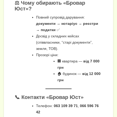
⚖️ Чому обирають «Бровар
Юст»?
Повний супровід дарування:
документи → нотаріус → реєстри
→ податки
✅
Досвід у складних кейсах
(співвласники, “старі документи”,
земля, ТОВ).
Прозорі ціни:
🏢 квартира —
від 7 000
грн
🏠 будинок —
від 12 000
грн
📞 Контакти «Бровар Юст»
Телефон:
063 109 39 71
,
066 596 76
42