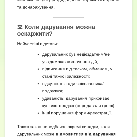
та донарахування.
⚖️ Коли дарування можна
оскаржити?
Найчастіші підстави:
дарувальник був недієздатним/не
усвідомлював значення дій;
підписання під тиском, обманом, у
стані тяжкої залежності;
відсутність згоди співвласника/
подружжя;
удаваність: дарування прикриває
купівлю-продаж (передавали гроші);
інші порушення форми/реєстрації.
Також закон передбачає окремі випадки, коли
дарувальник може
відмовитися від дарування