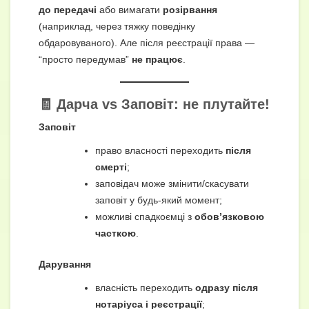
до передачі
або вимагати
розірвання
(наприклад, через тяжку поведінку
обдаровуваного). Але після реєстрації права —
“просто передумав”
не працює
.
🧾 Дарча vs Заповіт: не плутайте!
Заповіт
право власності переходить
після
смерті
;
заповідач може змінити/скасувати
заповіт у будь-який момент;
можливі спадкоємці з
обов’язковою
часткою
.
Дарування
власність переходить
одразу після
нотаріуса і реєстрації
;