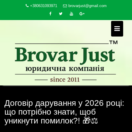
Skip
+380631093971
brovarjust@gmail.com
to
content
Договір дарування у 2026 році:
що потрібно знати, щоб
уникнути помилок?! 🎁⚖️