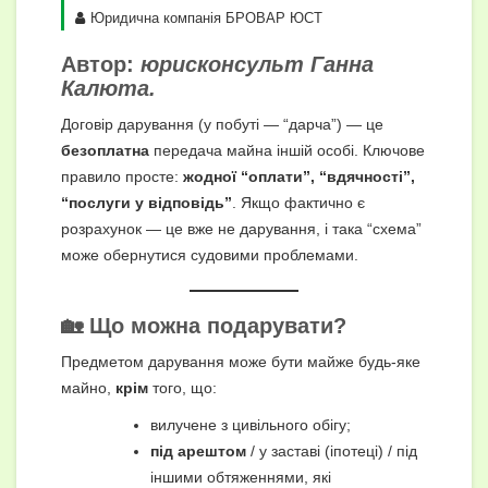
Юридична компанія БРОВАР ЮСТ
Автор:
юрисконсульт Ганна
Калюта.
Договір дарування (у побуті — “дарча”) — це
безоплатна
передача майна іншій особі. Ключове
правило просте:
жодної “оплати”, “вдячності”,
“послуги у відповідь”
. Якщо фактично є
розрахунок — це вже не дарування, і така “схема”
може обернутися судовими проблемами.
🏡 Що можна подарувати?
Предметом дарування може бути майже будь-яке
майно,
крім
того, що:
вилучене з цивільного обігу;
під арештом
/ у заставі (іпотеці) / під
іншими обтяженнями, які