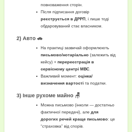
повноваження сторін.
Після підписання договір
реєструється в ДРРП
, і лише тоді
обдаровуваний стає власником.
2) Авто 🚗
На практиці зазвичай оформлюють
письмово/нотаріально
(залежить від
кейсу) +
перереєстрація в
сервісному центрі МВС
.
Важливий момент:
оцінка/
визначення вартості
та податки.
3) Інше рухоме майно 🪑
Можна письмово (інколи — достатньо
фактичної передачі), але
для
дорогих речей краще письмово
: це
“страховка” від спорів.