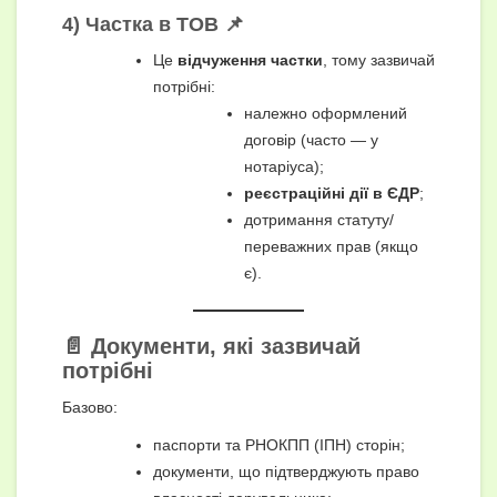
4) Частка в ТОВ 📌
Це
відчуження частки
, тому зазвичай
потрібні:
належно оформлений
договір (часто — у
нотаріуса);
реєстраційні дії в ЄДР
;
дотримання статуту/
переважних прав (якщо
є).
📄 Документи, які зазвичай
потрібні
Базово:
паспорти та РНОКПП (ІПН) сторін;
документи, що підтверджують право