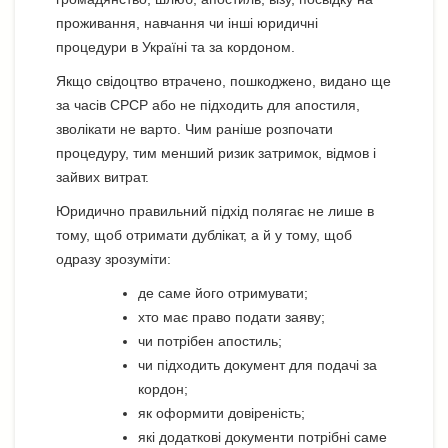
проживання, навчання чи інші юридичні
процедури в Україні та за кордоном.
Якщо свідоцтво втрачено, пошкоджено, видано ще
за часів СРСР або не підходить для апостиля,
зволікати не варто. Чим раніше розпочати
процедуру, тим менший ризик затримок, відмов і
зайвих витрат.
Юридично правильний підхід полягає не лише в
тому, щоб отримати дублікат, а й у тому, щоб
одразу зрозуміти:
де саме його отримувати;
хто має право подати заяву;
чи потрібен апостиль;
чи підходить документ для подачі за
кордон;
як оформити довіреність;
які додаткові документи потрібні саме