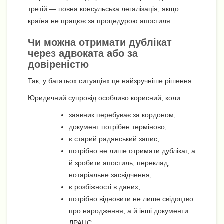
третій — повна консульська легалізація, якщо
країна не працює за процедурою апостиля.
Чи можна отримати дублікат
через адвоката або за
довіреністю
Так, у багатьох ситуаціях це найзручніше рішення.
Юридичний супровід особливо корисний, коли:
заявник перебуває за кордоном;
документ потрібен терміново;
є старий радянський запис;
потрібно не лише отримати дублікат, а
й зробити апостиль, переклад,
нотаріальне засвідчення;
є розбіжності в даних;
потрібно відновити не лише свідоцтво
про народження, а й інші документи
ДРАЦС;