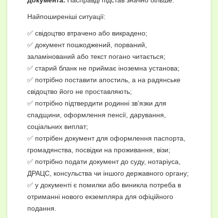
Найпоширеніші ситуації:
✅ свідоцтво втрачено або викрадено;
✅ документ пошкоджений, порваний,
заламінований або текст погано читається;
✅ старий бланк не приймає іноземна установа;
✅ потрібно поставити апостиль, а на радянське
свідоцтво його не проставляють;
✅ потрібно підтвердити родинні зв’язки для
спадщини, оформлення пенсії, дарування,
соціальних виплат;
✅ потрібен документ для оформлення паспорта,
громадянства, посвідки на проживання, візи;
✅ потрібно подати документ до суду, нотаріуса,
ДРАЦС, консульства чи іншого державного органу;
✅ у документі є помилки або виникла потреба в
отриманні нового екземпляра для офіційного
подання.