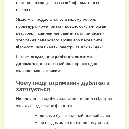
повторне свідоцтво зазвичай оформлюється
швидше.
Якщо ж ви подаєте заяву в іншому регіоні,
процедура може тривати довше, оскільки орган
реєстрації повинен направити запит за місцем
зберігання паперового архіву або перевірити
відомості через наявні реєстри та архівні дані.
Інакше кажучи,
централізація системи
допомагає
, але архівний фактор все одно
залишається важливим.
Чому іноді отримання дубліката
затягується
На практиці швидкість видачі повторного свідоцтва
залежить від кількох факторів:
де саме був складений актовий запис;
чи є відомості в електронному реєстрі;