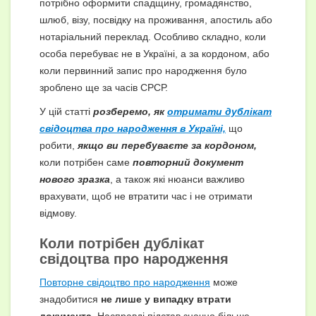
потрібно оформити спадщину, громадянство,
шлюб, візу, посвідку на проживання, апостиль або
нотаріальний переклад. Особливо складно, коли
особа перебуває не в Україні, а за кордоном, або
коли первинний запис про народження було
зроблено ще за часів СРСР.
У цій статті
розберемо, як
отримати дублікат
свідоцтва про народження в Україні,
що
робити,
якщо ви перебуваєте за кордоном,
коли потрібен саме
повторний документ
нового зразка
, а також які нюанси важливо
врахувати, щоб не втратити час і не отримати
відмову.
Коли потрібен дублікат
свідоцтва про народження
Повторне свідоцтво про народження
може
знадобитися
не лише у випадку втрати
документа.
Насправді підстав значно більше.