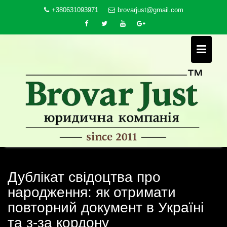
Skip
+380631093971
brovarjust@gmail.com
to
content
Дублікат свідоцтва про
народження: як отримати
повторний документ в Україні
та з-за кордону