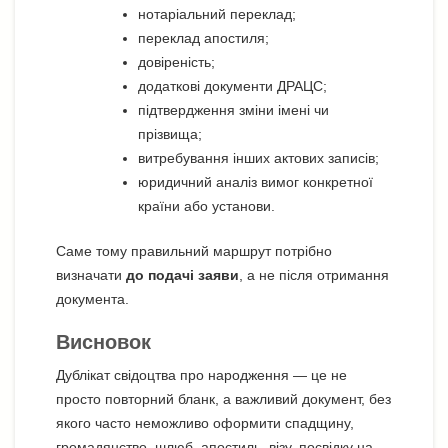
нотаріальний переклад;
переклад апостиля;
довіреність;
додаткові документи ДРАЦС;
підтвердження зміни імені чи
прізвища;
витребування інших актових записів;
юридичний аналіз вимог конкретної
країни або установи.
Саме тому правильний маршрут потрібно
визначати
до подачі заяви
, а не після отримання
документа.
Висновок
Дублікат свідоцтва про народження — це не
просто повторний бланк, а важливий документ, без
якого часто неможливо оформити спадщину,
громадянство, шлюб, апостиль, візу, посвідку на