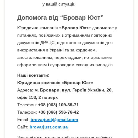
у вашій ситуації.
Допомога від “Бровар Юст”
Юридична компанія
«Бровар Юст»
допомагає у
питаннях, пов’язаних з отриманням повторних
документів ДРАЦС, підготовкою документів для
використання в Україні та за кордоном,
апостилюванням, перекладами, нотаріальним
оформленням і супроводом складних випадків.
Наші контакти:
Юридична компанія «Бровар Юст»
Адреса:
м. Бровари, вул. Героїв України, 20,
офіс 153, 2 поверх
Телефон:
+38 (063) 109-39-71
Телефон:
+38 (066) 596-76-42
Email:
brovarjust@gmail.com
Сайт:
brovarjust.com.ua
Звертайтеся, якщо потрібно отримати дублікат