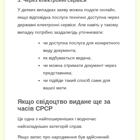
3. Через електронні сервіси
У деяких випадках заяву можна подати онлайн,
якщо відповідна послуга технічно доступна через
державні електронні сервіси. Але навіть у такому
випадку потрібно заздалегідь уточнювати:
чи доступна послуга для конкретного
виду документа;
як відбувається видача;
чи можна отримати документ через
представника;
чи підійде такий спосіб саме для
вашої мети.
Якщо свідоцтво видане ще за
часів СРСР
Це одна з найпоширеніших і водночас
найскладніших категорій справ.
Якщо запис про народження був здійснений: