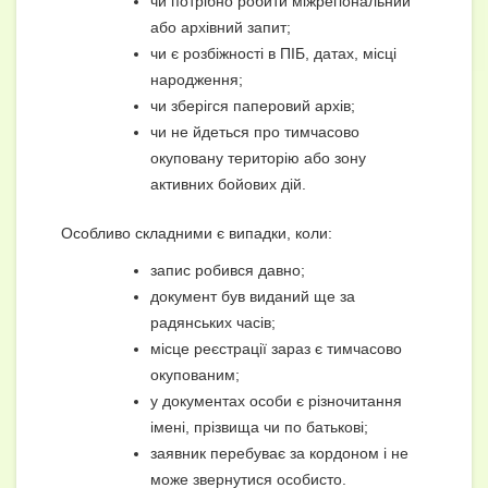
чи потрібно робити міжрегіональний
або архівний запит;
чи є розбіжності в ПІБ, датах, місці
народження;
чи зберігся паперовий архів;
чи не йдеться про тимчасово
окуповану територію або зону
активних бойових дій.
Особливо складними є випадки, коли:
запис робився давно;
документ був виданий ще за
радянських часів;
місце реєстрації зараз є тимчасово
окупованим;
у документах особи є різночитання
імені, прізвища чи по батькові;
заявник перебуває за кордоном і не
може звернутися особисто.