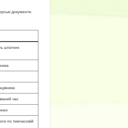
рські документи.
сть штатних
вника
ацівника
ваний час
кних
оги по тимчасовій