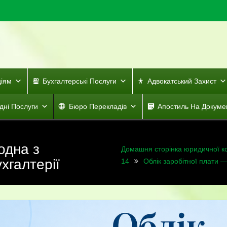
ціям
Бухгалтерські Послуги
Адвокатський Захист
дні Послуги
Бюро Перекладів
Апостиль На Докуме
одна з
Домашня сторінка юридичної к
хгалтерії
14
Облік заробітної плати —