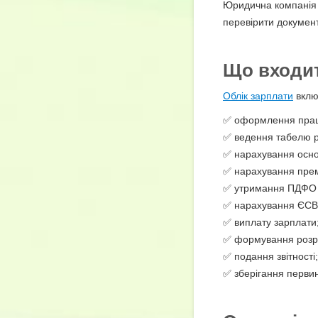
Юридична компані
перевірити документ
Що входит
Облік зарплати
вклю
✅ оформлення прац
✅ ведення табелю р
✅ нарахування осно
✅ нарахування премі
✅ утримання ПДФО т
✅ нарахування ЄСВ
✅ виплату зарплати
✅ формування розра
✅ подання звітності;
✅ зберігання первин