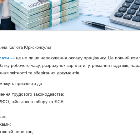
Анна Калюта Юрисконсульт
лати
—
це не лише нарахування окладу працівнику. Це повний компл
бліку робочого часу, розрахунок зарплати, утримання податків, на
ння звітності та зберігання документів.
можуть призвести до:
шення трудового законодавства;
ДФО, військового збору та ЄСВ;
;
аці;
иками;
тковій перевірці.