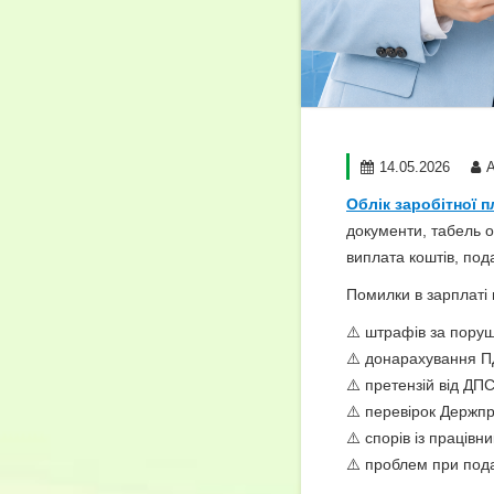
14.05.2026
Облік заробітної п
документи, табель о
виплата коштів, пода
Помилки в зарплаті 
⚠️ штрафів за пору
⚠️ донарахування П
⚠️ претензій від ДПС
⚠️ перевірок Держпр
⚠️ спорів із працівн
⚠️ проблем при пода