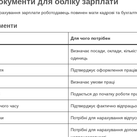
окументи для обліку зарплати
рахування зарплати роботодавець повинен мати кадрові та бухгалте
ументи
Для чого потрібен
Визначає посади, оклади, кількі
одиниць
тя
Підтверджує оформлення праці
Визначає умови праці
С
Подається до початку роботи пр
чого часу
Підтверджує фактично відпрацьо
ки
Потрібні для нарахування відпус
Потрібні для нарахування допом