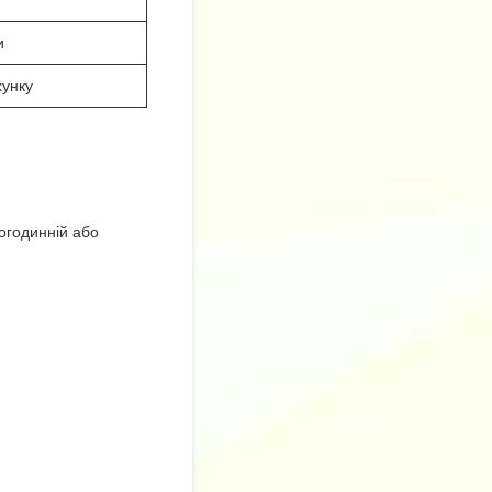
и
хунку
огодинній або