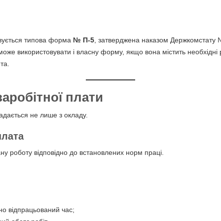
вується типова форма
№ П-5
, затверджена наказом Держкомстату №
може використовувати і власну форму, якщо вона містить необхідні 
та.
заробітної плати
адається не лише з окладу.
плата
ну роботу відповідно до встановлених норм праці.
но відпрацьований час;