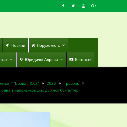
Новини
Нерухомість
нтах
Юридичні Адреси
Контакти
омпанії "Бровар Юст"
2026
Травень
 одна з найризиковіших ділянок бухгалтерії