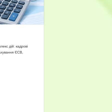
екс дій: кадрові
рахування ЄСВ,