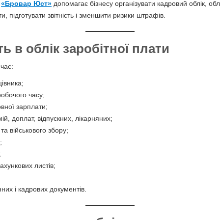
я
«Бровар Юст»
допомагає бізнесу організувати кадровий облік, обл
и, підготувати звітність і зменшити ризики штрафів.
ь в облік заробітної плати
чає:
івника;
обочого часу;
вної зарплати;
й, доплат, відпускних, лікарняних;
а військового збору;
;
;
хункових листів;
них і кадрових документів.