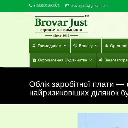
Skip
+380631093971
brovarjust@gmail.com
to
content
Громадянам
Бізнесу
Організа
Оформлення Будівництва
Землевпоря
Облік заробітної плати — 
найризиковіших ділянок бу