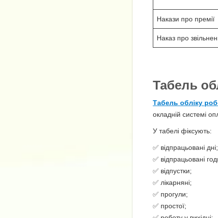
Накази про премії
Наказ про звільне
Табель об
Табель обліку роб
окладній системі оп
У табелі фіксують:
✅ відпрацьовані дні;
✅ відпрацьовані год
✅ відпустки;
✅ лікарняні;
✅ прогули;
✅ простої;
✅ роботу у вихідні;