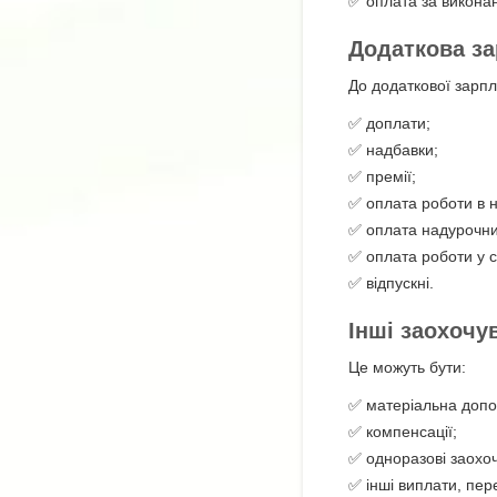
✅ оплата за виконан
Додаткова за
До додаткової зарпл
✅ доплати;
✅ надбавки;
✅ премії;
✅ оплата роботи в н
✅ оплата надурочни
✅ оплата роботи у св
✅ відпускні.
Інші заохочу
Це можуть бути:
✅ матеріальна допо
✅ компенсації;
✅ одноразові заохо
✅ інші виплати, пер