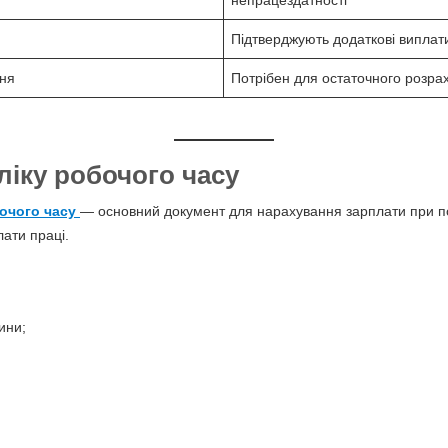
непрацездатності
Підтверджують додаткові виплат
ння
Потрібен для остаточного розра
ліку робочого часу
очого часу
— основний документ для нарахування зарплати при п
лати праці.
ини;