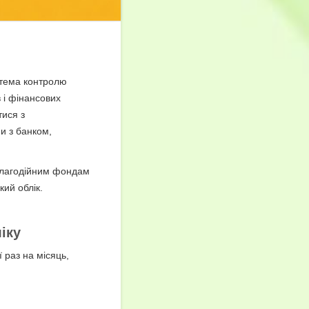
стема контролю
в і фінансових
тися з
и з банком,
благодійним фондам
кий облік.
іку
 раз на місяць,