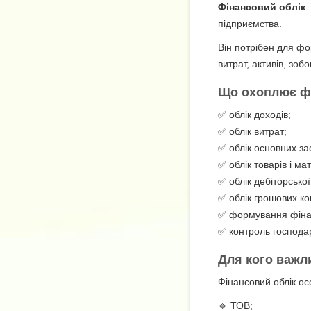
Фінансовий облік
—
підприємства.
Він потрібен для фо
витрат, активів, зобо
Що охоплює фі
✅ облік доходів;
✅ облік витрат;
✅ облік основних за
✅ облік товарів і мат
✅ облік дебіторської
✅ облік грошових ко
✅ формування фінанс
✅ контроль господа
Для кого важл
Фінансовий облік о
🔹 ТОВ;