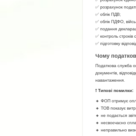
✅ розрахунок податк
✅ облік ПДВ;
✅ облік ПДФО, війсь
✅ подання декларац
✅ контроль строків 
✅ підготовку відпов
Чому податков
Податкова служба оц
документів, відповід
навантаження.
❗
Типові помилки:
🔸 ФОП отримує опла
🔸 ТОВ показує витр
🔸 не подається звіт
🔸 несвоєчасно спл
🔸 неправильно виз