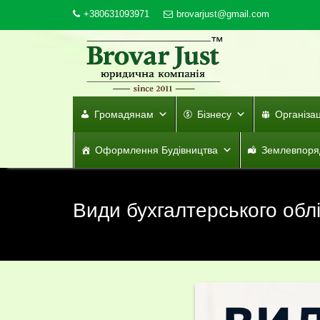
Skip
+380631093971
brovarjust@gmail.com
to
content
Громадянам
Бізнесу
Організа
Оформлення Будівництва
Землевпоря
Види бухгалтерського облі