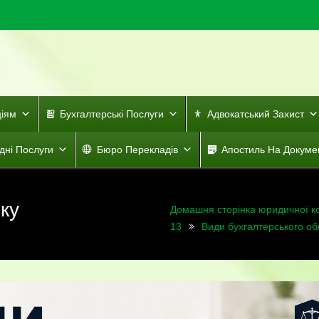
ціям
Бухгалтерські Послуги
Адвокатський Захист
дні Послуги
Бюро Перекладів
Апостиль На Докуме
ку
Домашня сторінка юридичної к
13
Види бухгалтерського об