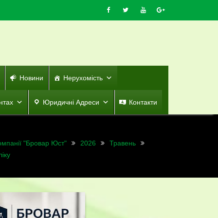
Новини
Нерухомість
нтах
Юридичні Адреси
Контакти
омпанії "Бровар Юст"
2026
Травень
ліку