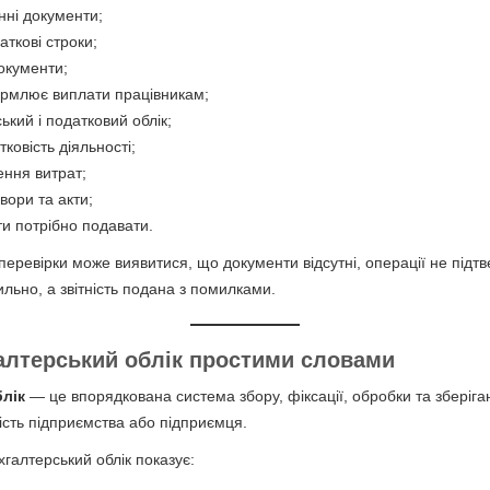
нні документи;
ткові строки;
окументи;
рмлює виплати працівникам;
ький і податковий облік;
ковість діяльності;
ення витрат;
вори та акти;
іти потрібно подавати.
с перевірки може виявитися, що документи відсутні, операції не підт
льно, а звітність подана з помилками.
алтерський облік простими словами
лік
— це впорядкована система збору, фіксації, обробки та зберіга
ість підприємства або підприємця.
галтерський облік показує: