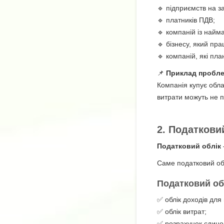
🔹 підприємств на з
🔹 платників ПДВ;
🔹 компаній із найм
🔹 бізнесу, який пр
🔹 компаній, які пла
📌
Приклад пробл
Компанія купує обл
витрати можуть не п
2. Податкови
Податковий облік
Саме податковий обл
Податковий об
✅ облік доходів для
✅ облік витрат;
✅ розрахунок єдино