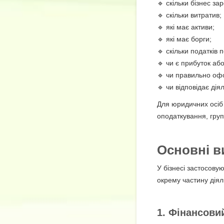
🔹 скільки бізнес за
🔹 скільки витратив;
🔹 які має активи;
🔹 які має борги;
🔹 скільки податків 
🔹 чи є прибуток або
🔹 чи правильно оф
🔹 чи відповідає ді
Для юридичних осіб 
оподаткування, групи
Основні в
У бізнесі застосову
окрему частину діял
1. Фінансови