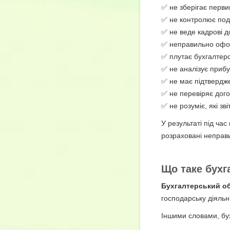
✅ не зберігає перви
✅ не контролює пода
✅ не веде кадрові д
✅ неправильно офо
✅ плутає бухгалтерс
✅ не аналізує прибут
✅ не має підтвердж
✅ не перевіряє дого
✅ не розуміє, які зв
У результаті під ча
розраховані неправи
Що таке бухг
Бухгалтерський об
господарську діяльн
Іншими словами, бух