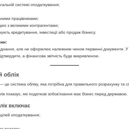
агальній системі оподаткування;
аними працівниками;
ацює з великими контрагентами;
нують кредитування, інвестиції або продаж бізнесу.
еми:
аднання, але не оформлює належним чином первинні документи. У 
ідтвердити, а фінансова звітність буде викривленою.
й облік
— це система обліку, яка потрібна для правильного розрахунку та сп
ік показує, які податкові зобов’язання має бізнес перед державою.
лік
включає
 цілей оподаткування;
го податку;