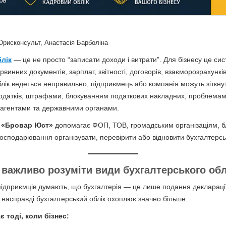
рисконсульт, Анастасія Барболіна
лік
— це не просто “записати доходи і витрати”. Для бізнесу це си
рвинних документів, зарплат, звітності, договорів, взаєморозрахункі
блік ведеться неправильно, підприємець або компанія можуть зіткну
датків, штрафами, блокуванням податкових накладних, проблемам
рагентами та державними органами.
я
«Бровар Юст»
допомагає ФОП, ТОВ, громадським організаціям, 
господарювання організувати, перевірити або відновити бухгалтерсь
 важливо розуміти види
бухгалтерського обл
підприємців думають, що бухгалтерія — це лише подання декларації
е насправді бухгалтерський облік охоплює значно більше.
 тоді, коли бізнес: