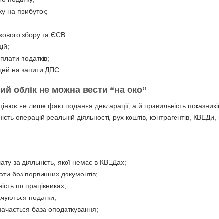
у на прибуток;
кового збору та ЄСВ;
ій;
сплати податків;
ідей на запити ДПС.
ий облік не можна вести “на око”
інює не лише факт подання декларації, а й правильність показників
ність операцій реальній діяльності, рух коштів, контрагентів, КВЕДи,
ту за діяльність, якої немає в КВЕДах;
ати без первинних документів;
ність по працівниках;
ачуються податки;
начається база оподаткування;