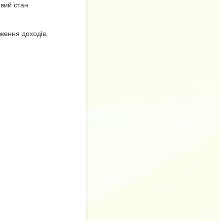
овий стан
дження доходів,