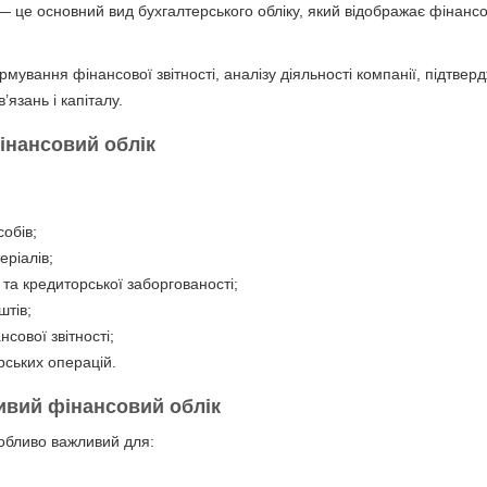
 це основний вид бухгалтерського обліку, який відображає фінанс
рмування фінансової звітності, аналізу діяльності компанії, підтвер
в’язань і капіталу.
нансовий облік
собів;
еріалів;
 та кредиторської заборгованості;
штів;
ової звітності;
рських операцій.
ивий фінансовий облік
собливо важливий для: