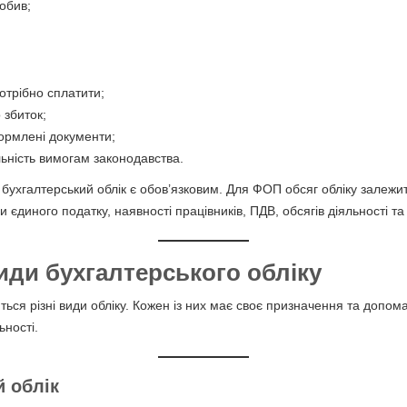
робив;
потрібно сплатити;
 збиток;
ормлені документи;
яльність вимогам законодавства.
бухгалтерський облік є обов’язковим. Для ФОП обсяг обліку залежит
 єдиного податку, наявності працівників, ПДВ, обсягів діяльності та
иди бухгалтерського обліку
ються різні види обліку. Кожен із них має своє призначення та допо
ьності.
й облік