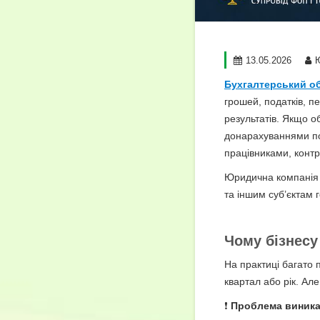
13.05.2026
Ю
Бухгалтерський об
грошей, податків, пе
результатів. Якщо о
донарахуваннями по
працівниками, конт
Юридична компані
та іншим суб’єктам 
Чому бізнесу
На практиці багато 
квартал або рік. Ал
❗
Проблема виникає