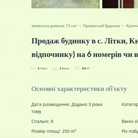
земельна ділянка: 15 сот
Приватний Будинок
Купит
Продаж будинку в с. Літки, Ки
відпочинку) на 6 номерів чи в
8
Ліжко
8
Ванна
250
m²
Основні характеристики об'єкту
Дата розміщення
:
Додано 3 роки
Категор
тому
Спальні
:
8
Ванні к
Розмір площі
:
250
m²
Рік поб