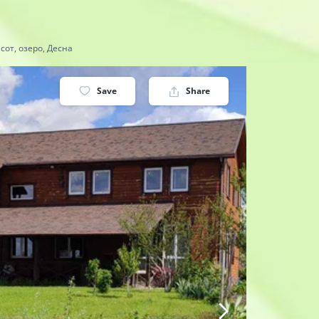
 сот, озеро, Десна
Save
Share