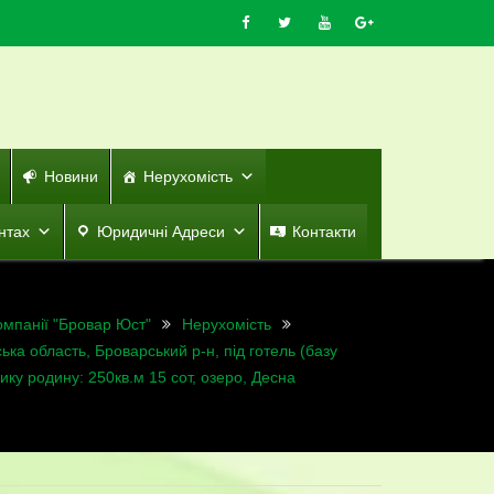
Новини
Нерухомість
нтах
Юридичні Адреси
Контакти
омпанії "Бровар Юст"
Нерухомість
ська область, Броварський р-н, під готель (базу
ику родину: 250кв.м 15 сот, озеро, Десна