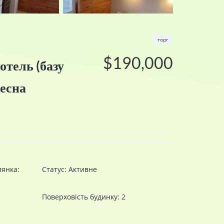
торг
$190,000
отель (базу
Десна
лянка:
Статус
:
Активне
Поверховість будинку
:
2