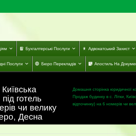
ціям
Бухгалтерські Послуги
Адвокатський Захист
дні Послуги
Бюро Перекладів
Апостиль На Докуме
, Київська
Домашня сторінка юридичної к
 під готель
Продаж будинку в с. Літки, Київ
відпочинку) на 6 номерів чи вел
ерів чи велику
зеро, Десна