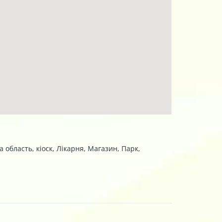
ок оздоблений дерев'яним фальш-брусом.
суєти.
800 метрів від заповідника Залісся з іншого.
а область
,
кіоск
,
Лікарня
,
Магазин
,
Парк
,