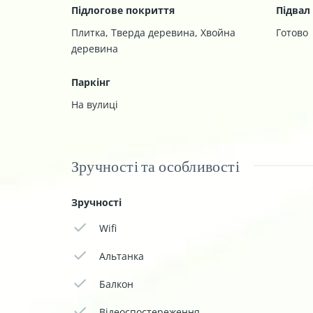
Підлогове покриття
Підвал
Плитка
,
Тверда деревина
,
Хвойна
Готово
деревина
Паркінг
На вулиці
Зручності та особливості
Зручності
Wifi
Альтанка
Балкон
Відеоспостереження