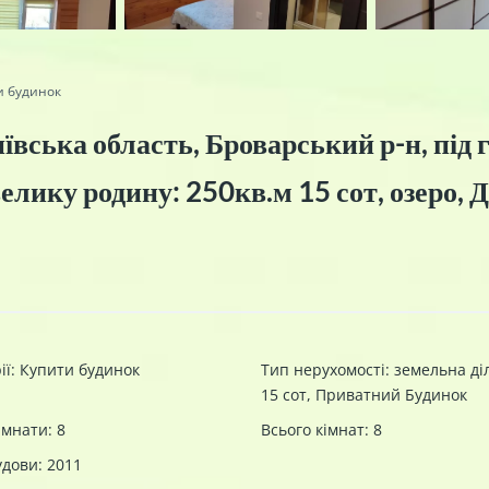
и будинок
ївська область, Броварський р-н, під г
елику родину: 250кв.м 15 сот, озеро, 
ії
:
Купити будинок
Тип нерухомості
:
земельна ді
15 сот
,
Приватний Будинок
імнати
:
8
Всього кімнат
:
8
удови
:
2011