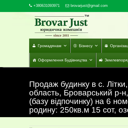
Skip
+380631093971
brovarjust@gmail.com
to
content
Громадянам
Бізнесу
Організа
Оформлення Будівництва
Землевпоря
Продаж будинку в с. Літки
область, Броварський р-н,
(базу відпочинку) на 6 ном
родину: 250кв.м 15 сот, о