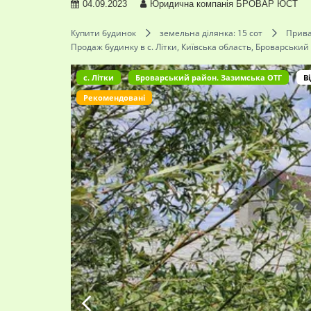
04.09.2023
Юридична компанія БРОВАР ЮСТ
Купити будинок
земельна ділянка: 15 сот
Прива
Продаж будинку в с. Літки, Київська область, Броварський 
c. Літки
Броварський район. Зазимська ОТГ
В
Рекомендовані