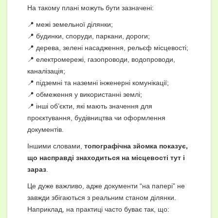
На такому плані можуть бути зазначені:
📍 межі земельної ділянки;
📍 будинки, споруди, паркани, дороги;
📍 дерева, зелені насадження, рельєф місцевості;
📍 електромережі, газопроводи, водопроводи,
каналізація;
📍 підземні та наземні інженерні комунікації;
📍 обмеження у використанні землі;
📍 інші об’єкти, які мають значення для
проєктування, будівництва чи оформлення
документів.
Іншими словами,
топографічна зйомка показує,
що насправді знаходиться на місцевості тут і
зараз
.
Це дуже важливо, адже документи “на папері” не
завжди збігаються з реальним станом ділянки.
Наприклад, на практиці часто буває так, що: