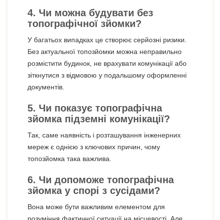
4. Чи можна будувати без
топографічної зйомки?
У багатьох випадках це створює серйозні ризики.
Без актуальної топозйомки можна неправильно
розмістити будинок, не врахувати комунікації або
зіткнутися з відмовою у подальшому оформленні
документів.
5. Чи показує топографічна
зйомка підземні комунікації?
Так, саме наявність і розташування інженерних
мереж є однією з ключових причин, чому
топозйомка така важлива.
6. Чи допоможе топографічна
зйомка у спорі з сусідами?
Вона може бути важливим елементом для
розуміння фактичної ситуації на місцевості. Але