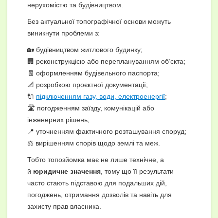
нерухомістю та будівництвом.
Без актуальної топографічної основи можуть
виникнути проблеми з:
🏡 будівництвом житлового будинку;
🏢 реконструкцією або переплануванням об’єкта;
🧾 оформленням будівельного паспорта;
📐 розробкою проєктної документації;
🔌
підключенням газу, води, електроенергії
;
🛣 погодженням заїзду, комунікацій або
інженерних рішень;
📍 уточненням фактичного розташування споруд;
⚖️ вирішенням спорів щодо землі та меж.
Тобто топозйомка має не лише технічне, а
й
юридичне значення
, тому що її результати
часто стають підставою для подальших дій,
погоджень, отримання дозволів та навіть для
захисту прав власника.