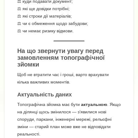
⚖️ куди подавати документ;
⚖️ які ще довідки потрібні;
⚖️ які строки дії матеріалів;
⚖️ чи є обмеження щодо забудови;
⚖️ чи немає ризику відмови.
На що звернути увагу перед
замовленням топографічної
зйомки
Щоб не втратити час і гроші, варто врахувати
кілька важливих моментів.
Актуальність даних
Топографічна зйомка має бути
актуальною
. Якщо
на ділянці щось змінилося — з’явилися нові
споруди, паркани, інженерні мережі, рельєфні
зміни — старий план може вже не відповідати
реальності.