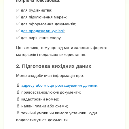
потрібна топозйомка
:
✅ для будівництва;
✅ для підключення мереж;
✅ для оформлення документів;
✅
для продажу чи купівлі
;
✅ для вирішення спору.
Це важливо, тому що від мети залежить формат
матеріалів і подальше використання.
2. Підготовка вихідних даних
Може знадобитися інформація про:
📄
адресу або місце розташування ділянки
;
📄 правовстановлюючі документи;
📄 кадастровий номер;
📄 наявні плани або схеми;
📄 технічні умови чи вимоги установи, куди
подаватимуться документи.