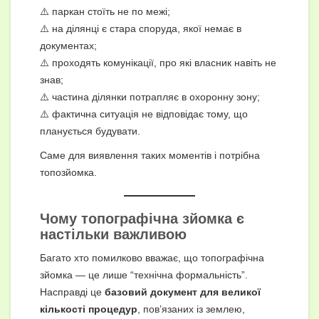
⚠️ паркан стоїть не по межі;
⚠️ на ділянці є стара споруда, якої немає в
документах;
⚠️ проходять комунікації, про які власник навіть не
знав;
⚠️ частина ділянки потрапляє в охоронну зону;
⚠️ фактична ситуація не відповідає тому, що
планується будувати.
Саме для виявлення таких моментів і потрібна
топозйомка.
Чому топографічна зйомка є
настільки важливою
Багато хто помилково вважає, що топографічна
зйомка — це лише “технічна формальність”.
Насправді це
базовий документ для великої
кількості процедур
, пов’язаних із землею,