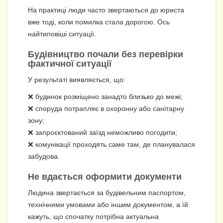
На практиці люди часто звертаються до юриста
вже тоді, коли помилка стала дорогою. Ось
найтиповіші ситуації.
Будівництво почали без перевірки
фактичної ситуації
У результаті виявляється, що:
❌ будинок розміщено занадто близько до межі;
❌ споруда потрапляє в охоронну або санітарну
зону;
❌ запроєктований заїзд неможливо погодити;
❌ комунікації проходять саме там, де планувалася
забудова.
Не вдається оформити документи
Людина звертається за будівельним паспортом,
технічними умовами або іншим документом, а їй
кажуть, що спочатку потрібна актуальна