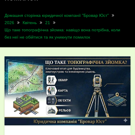
Домашня сторінка юридичної компанії "Бровар Юст"
2026
Квітень
21
Що таке топографічна зйомка: навіщо вона потрібна, коли
без неї не обійтися та як уникнути помилок