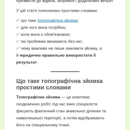
призвести до відмов, затримок і додаткових витрат.
У цій статті пояснюємо простими словами:
✅ що таке
топографічна зйомка
;
✅ для чого вона потрібна;
✅ коли вона є обов’язковою;
✅ які проблеми виникають без неї;
✅ чому важливо не лише замовити зйомку, а
й
юридично правильно використати її
результат
.
Що таке топографічна зйомка
простими словами
Топографічна зйомка
— це комплекс
геодезичних робіт, під час яких спеціалісти
фіксують фактичний стан земельної ділянки та
навколишньої території, а потім відображають
його на спеціальному плані.