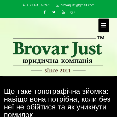
Skip
+380631093971
brovarjust@gmail.com
to
content
Що таке топографічна зйомка:
навіщо вона потрібна, коли без
неї не обійтися та як уникнути
помилок