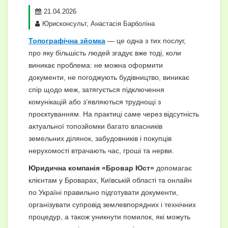
21.04.2026
Юрисконсульт, Анастасія Барболіна
Топографічна зйомка
— це одна з тих послуг,
про яку більшість людей згадує вже тоді, коли
виникає проблема: не можна оформити
документи, не погоджують будівництво, виникає
спір щодо меж, затягується підключення
комунікацій або з’являються труднощі з
проєктуванням. На практиці саме через відсутність
актуальної топозйомки багато власників
земельних ділянок, забудовників і покупців
нерухомості втрачають час, гроші та нерви.
Юридична компанія «Бровар Юст»
допомагає
клієнтам у Броварах, Київській області та онлайн
по Україні правильно підготувати документи,
організувати супровід землевпорядних і технічних
процедур, а також уникнути помилок, які можуть