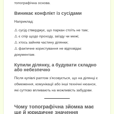
топографічна основа.
Виникає конфлікт із сусідами
Наприклад:
⚠️ сусід стверджує, що паркан стоїть не там;
⚠️ є спір щодо проходу, заїзду чи межі;
⚠️ хтось зайняв частину ділянки;
⚠️ фактичне користування не відповідає
документам.
Купили ділянку, а будувати складно
або небезпечно
Після купівлі раптом з’ясовується, що на ділянці є
обмеження, комунікації або інші технічні нюанси,
які суттєво впливають на можливість забудови.
Чому топографічна зйомка має
ще й юридичне значення