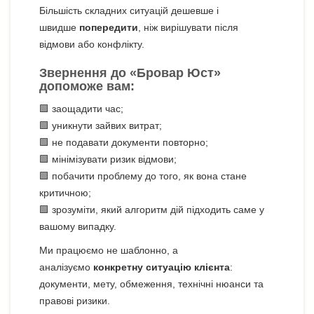
Більшість складних ситуацій дешевше і
швидше
попередити
, ніж вирішувати після
відмови або конфлікту.
Звернення до «Бровар Юст»
допоможе вам:
🟩 заощадити час;
🟩 уникнути зайвих витрат;
🟩 не подавати документи повторно;
🟩 мінімізувати ризик відмови;
🟩 побачити проблему до того, як вона стане
критичною;
🟩 зрозуміти, який алгоритм дій підходить саме у
вашому випадку.
Ми працюємо не шаблонно, а
аналізуємо
конкретну ситуацію клієнта
:
документи, мету, обмеження, технічні нюанси та
правові ризики.