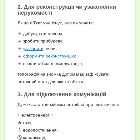
2. Для реконструкції чи узаконення
нерухомості
Якщо об’єкт уже існує, але ви хочете:
🔹 добудувати поверх;
🔹 зробити прибудову;
🔹
узаконити
зміни;
🔹
оформити реконструкцію
;
🔹 ввести об’єкт в експлуатацію,
топографічна зйомка допомагає зафіксувати
поточний стан ділянки та об’єкта.
3. Для підключення комунікацій
Дуже часто топозйомка потрібна при підключенні:
⚡ електроенергії;
🔥 газу;
💧 водопостачання;
🚰 каналізації;