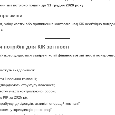
вний звіт потрібно подати
до 31 грудня 2026 року
.
про зміни
тя, зміну частки або припинення контролю над КІК необхідно повід
ів
.
 потрібні для КІК звітності
ов’язково додаються
завірені копії фінансової звітності контроль
у можуть знадобитися:
ти іноземної компанії;
тверджують структуру власності;
стку участі контролюючої особи;
ь КІК за 2025 рік;
бутку, дивідендів, активів і операцій компанії;
ноземну юрисдикцію реєстрації;