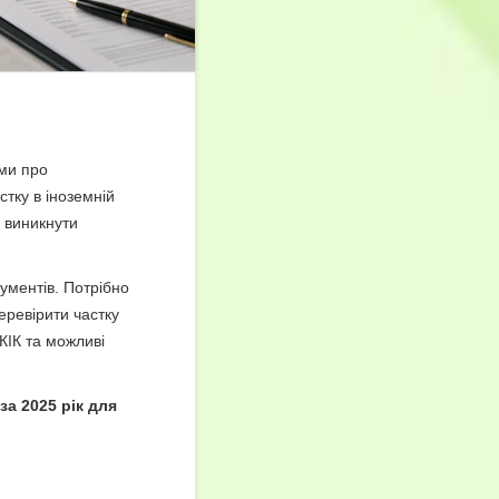
ами про
тку в іноземній
е виникнути
ументів. Потрібно
еревірити частку
 КІК та можливі
за 2025 рік для