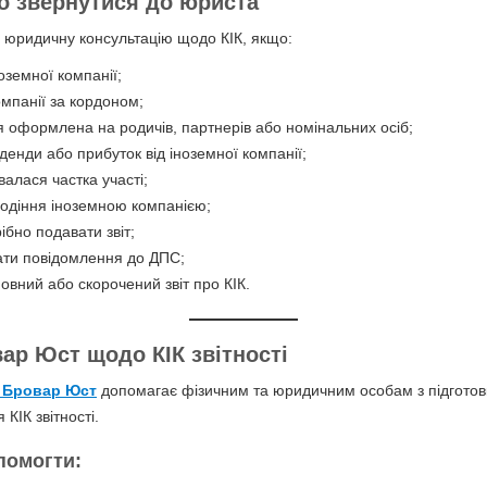
о звернутися до юриста
 юридичну консультацію щодо КІК, якщо:
оземної компанії;
омпанії за кордоном;
 оформлена на родичів, партнерів або номінальних осіб;
денди або прибуток від іноземної компанії;
валася частка участі;
одіння іноземною компанією;
ібно подавати звіт;
вати повідомлення до ДПС;
овний або скорочений звіт про КІК.
ар Юст щодо КІК звітності
я
Бровар Юст
допомагає фізичним та юридичним особам з підготовк
КІК звітності.
помогти: