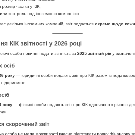
и розмір частки у КІК;
нили контроль над іноземною компанією.
вас декілька іноземних компаній, звіт подається
окремо щодо кожно
я КІК звітності у 2026 році
юючі особи повинні подати звітність за
2025 звітний рік
у визначені
 осіб
26 року
— юридичні особи подають звіт про КІК разом із податково
 підприємств.
осіб
6 року
— фізичні особи подають звіт про КІК одночасно з річною де
оди.
я скорочений звіт
 особа не мала можливості вчасно підготувати повну фінансову звіт