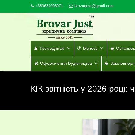
Skip
+380631093971
brovarjust@gmail.com
to
content
Громадянам
Бізнесу
Організа
Оформлення Будівництва
Землевпоря
КІК звітність у 2026 році: