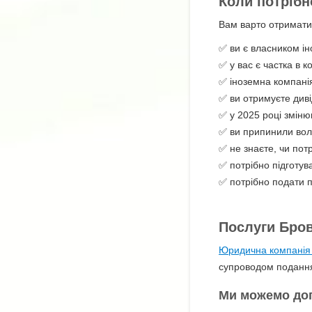
Коли потрібн
Вам варто отримати
✅ ви є власником ін
✅ у вас є частка в к
✅ іноземна компанія
✅ ви отримуєте диві
✅ у 2025 році зміню
✅ ви припинили вол
✅ не знаєте, чи потр
✅ потрібно підготу
✅ потрібно подати п
Послуги Бров
Юридична компані
супроводом подання 
Ми можемо до