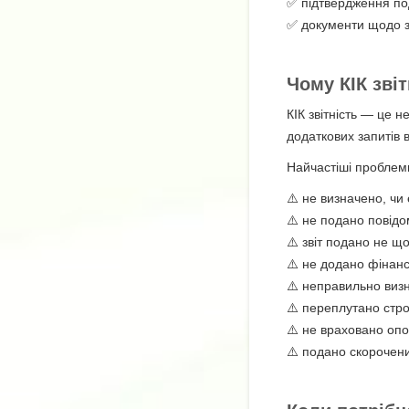
✅ підтвердження пода
✅ документи щодо зм
Чому КІК зві
КІК звітність — це 
додаткових запитів 
Найчастіші проблем
⚠️ не визначено, ч
⚠️ не подано повідо
⚠️ звіт подано не що
⚠️ не додано фінансо
⚠️ неправильно визн
⚠️ переплутано стро
⚠️ не враховано оп
⚠️ подано скорочений