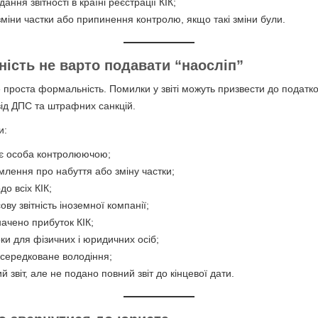
ння звітності в країні реєстрації КІК;
іни частки або припинення контролю, якщо такі зміни були.
тність не варто подавати “наосліп”
не проста формальність. Помилки у звіті можуть призвести до податко
від ДПС та штрафних санкцій.
и:
и є особа контролюючою;
млення про набуття або зміну частки;
до всіх КІК;
ву звітність іноземної компанії;
ачено прибуток КІК;
ки для фізичних і юридичних осіб;
осередковане володіння;
 звіт, але не подано повний звіт до кінцевої дати.