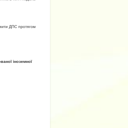
омити ДПС протягом
ованої іноземної