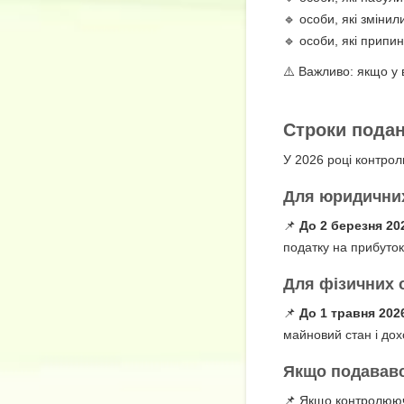
🔹 особи, які змінил
🔹 особи, які припи
⚠️ Важливо: якщо у 
Строки поданн
У 2026 році контрол
Для юридичних
📌
До 2 березня 20
податку на прибуток
Для фізичних 
📌
До 1 травня 202
майновий стан і дох
Якщо подававс
📌 Якщо контролююча