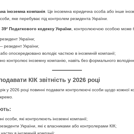
на іноземна компанія
. Це іноземна юридична особа або інше іно
соби, яке перебуває під контролем резидента України.
і 39² Податкового кодексу України
, контролюючою особою може б
резидент України;
 резидент України;
або опосередковано володіє часткою в іноземній компанії;
чно контролює іноземну компанію, навіть без формального володін
одавати КІК звітність у 2026 році
25 рік у 2026 році повинні подавати контролюючі особи щодо кожної 
окремо.
ють:
ні особи, які контролюють іноземні компанії;
резиденти України, які є власниками або контролерами КІК;
 частку в іноземній компанії;