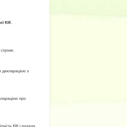
ї КІК
.
 строки.
ю декларацією з
кларацією про
ність КІК і подала