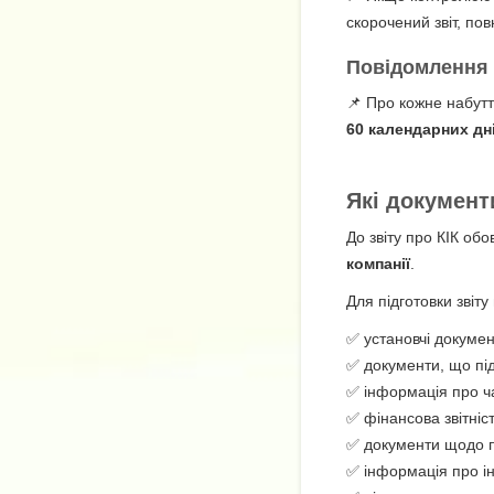
скорочений звіт, по
Повідомлення 
📌 Про кожне набут
60 календарних дн
Які документи
До звіту про КІК об
компанії
.
Для підготовки звіт
✅ установчі докумен
✅ документи, що під
✅ інформація про ча
✅ фінансова звітніст
✅ документи щодо при
✅ інформація про і