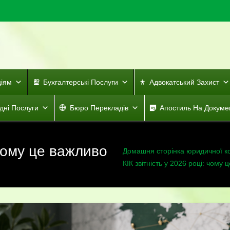
ціям
Бухгалтерські Послуги
Адвокатський Захист
дні Послуги
Бюро Перекладів
Апостиль На Докуме
 чому це важливо
Домашня сторінка юридичної к
КІК звітність у 2026 році: чому 