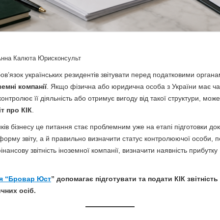
Анна Калюта Юрисконсульт
обов’язок українських резидентів звітувати перед податковими орган
емні компанії
. Якщо фізична або юридична особа з України має час
контролює її діяльність або отримує вигоду від такої структури, мож
іт про КІК
.
ків бізнесу це питання стає проблемним уже на етапі підготовки док
орму звіту, а й правильно визначити статус контролюючої особи, п
фінансову звітність іноземної компанії, визначити наявність прибутку
я “Бровар Юст
” допомагає підготувати та подати КІК звітність 
чних осіб.