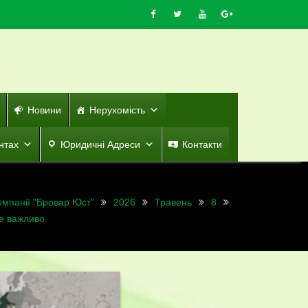
Новини
Нерухомість
нтах
Юридичні Адреси
Контакти
омпанії "Бровар Юст"
2026
Травень
8
це важливо