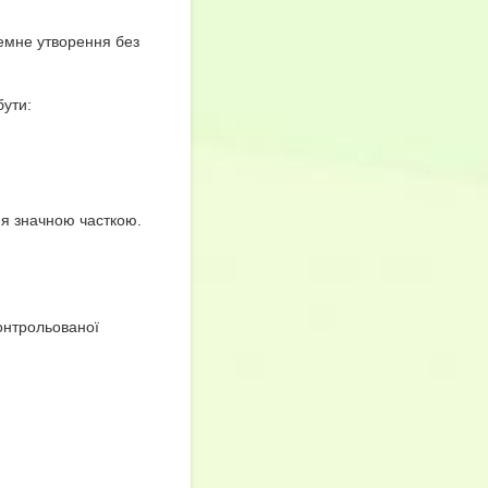
земне утворення без
ути:
ня значною часткою.
контрольованої