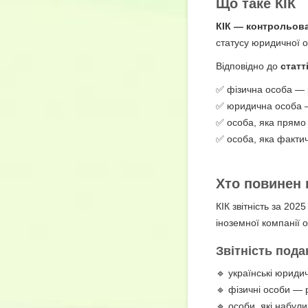
Що таке КІК
КІК — контрольова
статусу юридичної о
Відповідно до
статт
✅ фізична особа — 
✅ юридична особа —
✅ особа, яка прямо 
✅ особа, яка факти
Хто повинен п
КІК звітність за 20
іноземної компанії 
Звітність пода
🔹 українські юридич
🔹 фізичні особи — 
🔹 особи, які набули