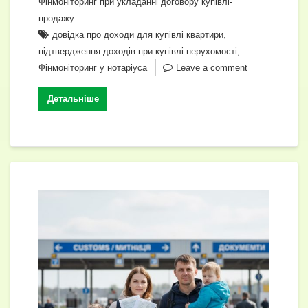
o
m
p
n
n
Li
и
Фінмоніторинг при укладанні договору купівлі-
o
p
продажу
g
n
т
,
довідка про доходи для купівлі квартири
k
er
k
и
,
підтвердження доходів при купівлі нерухомості
с
Фінмоніторинг у нотаріуса
Leave a comment
я
Детальніше