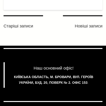
с
я
Навігація
за
Старіші записи
Новіші записи
записами
Наш основний офіс!
КИЇВСЬКА ОБЛАСТЬ, М. БРОВАРИ, ВУЛ. ГЕРОЇВ
УКРАЇНИ, БУД. 20, ПОВЕРХ № 2.
ОФІС 153
.