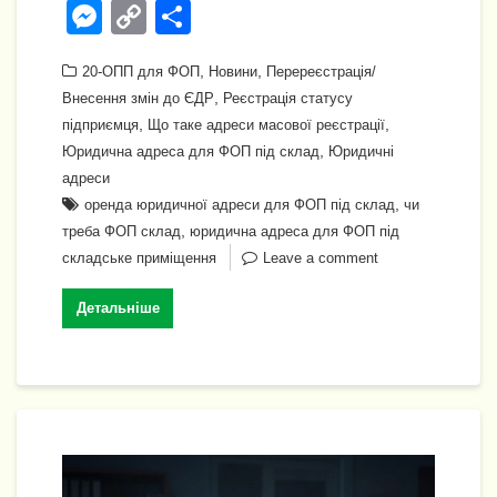
a
b
el
h
wi
m
n
M
C
П
c
er
e
at
tt
ail
k
e
o
о
e
gr
,
s
,
er
e
20-ОПП для ФОП
Новини
Перереєстрація/
ss
p
ді
,
Внесення змін до ЄДР
Реєстрація статусу
b
a
A
dI
e
y
л
,
,
підприємця
Що таке адреси масової реєстрації
o
m
p
n
n
Li
и
,
Юридична адреса для ФОП під склад
Юридичні
o
p
адреси
g
n
т
,
оренда юридичної адреси для ФОП під склад
чи
k
er
k
и
,
треба ФОП склад
юридична адреса для ФОП під
с
складське приміщення
Leave a comment
я
Детальніше