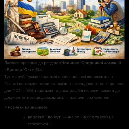
Ласкаво просимо до розділу
«Новини» Юридичної компанії
«Бровар Юст»
📰⚖️
Тут ми публікуємо актуальні оновлення, які впливають на
бізнес і повсякденне життя: зміни в законодавстві, нові правила
для ФОП і ТОВ, податкові та реєстраційні нюанси, вимоги до
документів, позиції держорганів і практичні роз’яснення.
У новинах ви знайдете:
коротко і по суті
— що змінилося та кого це
стосується ✅