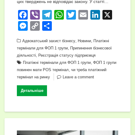
цих тверджень не відповідає закону. У статті…
F
Vi
T
W
T
E
Li
X
a
b
el
h
wi
m
n
M
C
П
c
er
e
at
tt
ail
k
e
o
о
e
gr
s
,
er
,
e
Адвокатський захист бізнесу
Новини
Платіжні
ss
p
ді
,
термінали для ФОП 1 групи
Припинення бізнесової
b
a
A
dI
e
y
л
,
діяльності
Реєстрація статусу підприємця
o
m
p
n
n
Li
и
,
Платіжні термінали для ФОП 1 групи
ФОП 1 групи
o
p
,
повинен мати POS термінал
чи треба платіжний
g
n
т
термінал на ринку
Leave a comment
k
er
k
и
с
Детальніше
я