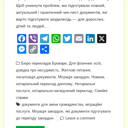
Щоб уникнути проблем, ми підготували повний,
актуальний і практичний чек-лист документів, які
варто підготувати заздалегідь — для дорослих,
дітей та людей,…
F
Vi
T
W
T
E
Li
X
a
b
el
h
wi
m
n
M
C
П
c
er
e
at
tt
ail
k
e
o
о
e
gr
s
,
er
e
,
Бюро перекладів Бровари
Для фізичних осіб
ss
p
ді
,
,
довідка про несудимість
Житлові питання
b
a
A
dI
e
y
л
,
,
,
легалізація документів
Міграція закордон
Новини
o
m
p
n
n
Li
и
,
нотаріальний переклад диплому
Нотаріальні
o
,
p
,
послуги
нотаріально-засвідчений переклад
Сімейні
g
n
т
справи
k
er
k
и
,
документи для зміни громадянства
міграційні
с
,
,
послуги
Міграція закордон
які документи підготувати
до переїзду закордон
Leave a comment
я