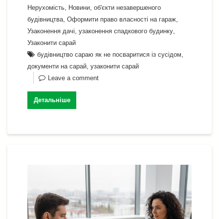
e
gr
s
er
e
ss
p
ді
,
,
Нерухомість
Новини
об'єкти незавершеного
b
a
A
dI
e
y
л
,
,
будівництва
Оформити право власності на гараж
o
m
p
n
n
Li
и
,
,
Узаконення дачі
узаконення спадкового будинку
o
p
Узаконити сарай
g
n
т
,
будівництво сараю як не посваритися із сусідом
k
er
k
и
,
документи на сарай
узаконити сарай
с
Leave a comment
я
Детальніше