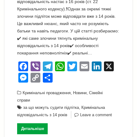
відповідальність настає з 16 років (ст. 22
Кримінального кодексу).❗Однак за окремі тяжкі
злочини підліток може відповідати вже з 14 років.
Це важливий нюанс, який часто не розуміють
батьки та навіть педагоги. У цій статті розбираємо:
✔️ які саме злочини тягнуть кримінальну
відповідальність з 14 років✔️ особливості
покарання неповнолітніх✔️ реальні…
F
Vi
T
W
T
E
Li
X
a
b
el
h
wi
m
n
M
C
П
c
er
e
at
tt
ail
k
e
o
о
e
gr
s
,
er
,
e
Кримінальні провадження
Новини
Сімейні
ss
p
ді
справи
b
a
A
dI
e
y
л
,
за що можуть судити підлітка
Кримінальна
o
m
p
n
n
Li
и
відповідальність з 14 років
Leave a comment
o
p
g
n
т
Детальніше
k
er
k
и