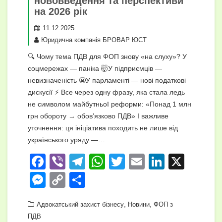
нововведення та перспективи
на 2026 рік
11.12.2025
Юридична компанія БРОВАР ЮСТ
🔍 Чому тема ПДВ для ФОП знову «на слуху»? У
соцмережах — паніка 🤯У підприємців —
невизначеність 😬У парламенті — нові податкові
дискусії ⚡ Все через одну фразу, яка стала ледь
не символом майбутньої реформи: «Понад 1 млн
грн обороту → обов’язково ПДВ» І важливе
уточнення: ця ініціатива походить не лише від
українського уряду —…
F
Vi
T
W
T
E
Li
X
a
b
el
h
wi
m
n
M
C
П
c
er
e
at
tt
ail
k
e
o
о
e
gr
s
,
er
,
e
Адвокатський захист бізнесу
Новини
ФОП з
ss
p
ді
ПДВ