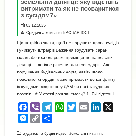
земельній ділянці: яку відстань
витримати та як не посваритися
з сусідом?»
02.12.2025
Юридична компанія БРОВАР ЮСТ
Що потрібно знати, щоб не порушити права сусідів
і уникнути штрафів Бажання збудувати сарай,
склад або господарське приміщення на власній
ділянці — логічне рішення для господарів. Але
порушення будівельних норм, навіть щодо
невеликої споруди, може призвести до конфлікту
із сусідами, звернень у ДАБІ чи навіть судових
позовів. 📌 У статті розглянемо: 📏 1. Які відстані…
F
Vi
T
W
T
E
Li
X
a
b
el
h
wi
m
n
M
C
П
c
er
e
at
tt
ail
k
e
o
о
,
,
Будинок та будівництво
Земельні питання