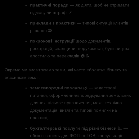
практичні поради
— як діяти, щоб не отримати
відмову чи штраф 📌
приклади з практики
— типові ситуації клієнтів і
рішення 🧩
покрокові інструкції
щодо документів,
реєстрацій, спадщини, нерухомості, будівництва,
апостилю та перекладів 🏠📝
Окремо ми висвітлюємо теми, які часто «болять» бізнесу та
власникам землі:
землевпорядні послуги
🌿 — кадастрові
питання, оформлення/впорядкування земельних
ділянок, цільове призначення, межі, технічна
документація, витяги та типові помилки на
практиці;
бухгалтерські послуги під різні бізнеси
📊 —
облік і звітність для ФОП та ТОВ, консультації