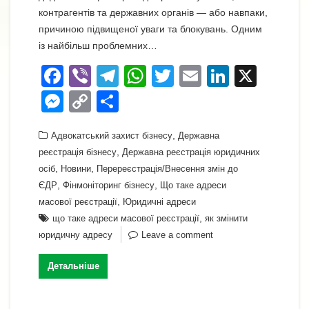
контрагентів та державних органів — або навпаки,
причиною підвищеної уваги та блокувань. Одним
із найбільш проблемних…
F
Vi
T
W
T
E
Li
X
a
b
el
h
wi
m
n
M
C
П
c
er
e
at
tt
ail
k
e
o
о
e
gr
s
,
er
e
Адвокатський захист бізнесу
Державна
ss
p
ді
,
реєстрація бізнесу
Державна реєстрація юридичних
b
a
A
dI
e
y
л
,
,
осіб
Новини
Перереєстрація/Внесення змін до
o
m
p
n
n
Li
и
,
,
ЄДР
Фінмоніторинг бізнесу
Що таке адреси
o
,
p
масової реєстрації
Юридичні адреси
g
n
т
,
що таке адреси масової реєстрації
як змінити
k
er
k
и
юридичну адресу
Leave a comment
с
Детальніше
я