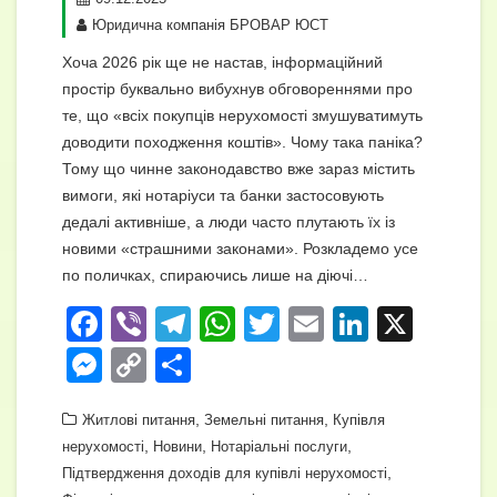
Юридична компанія БРОВАР ЮСТ
Хоча 2026 рік ще не настав, інформаційний
простір буквально вибухнув обговореннями про
те, що «всіх покупців нерухомості змушуватимуть
доводити походження коштів». Чому така паніка?
Тому що чинне законодавство вже зараз містить
вимоги, які нотаріуси та банки застосовують
дедалі активніше, а люди часто плутають їх із
новими «страшними законами». Розкладемо усе
по поличках, спираючись лише на діючі…
F
Vi
T
W
T
E
Li
X
a
b
el
h
wi
m
n
M
C
П
c
er
e
at
tt
ail
k
e
o
о
e
gr
,
s
er
,
e
Житлові питання
Земельні питання
Купівля
ss
p
ді
,
,
,
нерухомості
Новини
Нотаріальні послуги
b
a
A
dI
e
y
л
,
Підтвердження доходів для купівлі нерухомості