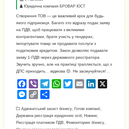
Юридична компанія БРОВАР ЮСТ
Створення ТОВ — це важливий крок для будь-
якого підприємця. Багато хто відразу подає заяву
на ПДВ, щоб працювати з великими
контрагентами, брати участь у тендерах,
імпортувати товар чи продавати послуги з
податковим кредитом. Закон дозволяє подавати
заяву 1-ПДВ через державного реєстратора.
Звучить зручно, але на практиці трапляється, що з
ДПС приходить… відмова 😔. Не засмучуйтеся!…
F
Vi
T
W
T
E
Li
X
a
b
el
h
wi
m
n
M
C
П
c
er
e
at
tt
ail
k
e
o
о
e
gr
s
,
er
e
,
Адвокатський захист бізнесу
Готові компанії
ss
p
ді
,
,
Державна реєстрація юридичних осіб
Новини
b
a
A
dI
e
y
л
,
,
Реєстрація платником ПДВ
Фінмоніторинг бізнесу