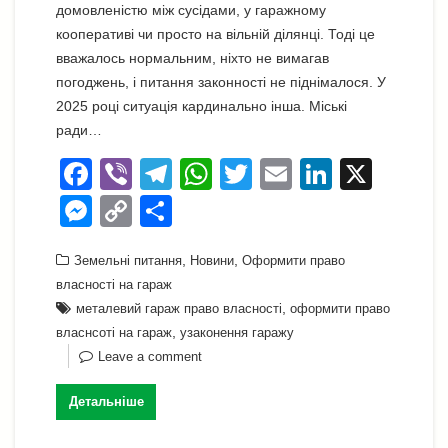
домовленістю між сусідами, у гаражному
кооперативі чи просто на вільній ділянці. Тоді це
вважалось нормальним, ніхто не вимагав
погоджень, і питання законності не піднімалося. У
2025 році ситуація кардинально інша. Міські
ради…
F
Vi
T
W
T
E
Li
X
a
b
el
h
wi
m
n
M
C
П
c
er
e
at
tt
ail
k
e
o
о
e
gr
,
s
,
er
e
Земельні питання
Новини
Оформити право
ss
p
ді
власності на гараж
b
a
A
dI
e
y
л
,
металевий гараж право власності
оформити право
o
m
p
n
n
Li
и
,
власнсоті на гараж
узаконення гаражу
o
p
Leave a comment
g
n
т
k
er
k
и
Детальніше
с