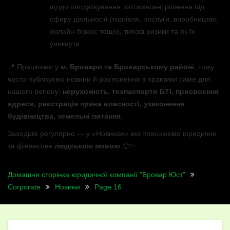
щодо оподаткування, оптимальні рішення під
сферу діяльності (торгівля, послуги, виробництво,
онлайн-бізнес тощо), типові ризики та як їх
уникнути.
📍 Працюємо у
м. Бровари та Броварському районі
, тому
часто публікуємо новини й роз’яснення з практики саме для
нашого регіону:
нерухомість, техпаспорти БТІ, присвоєння
адреси, реєстрація права власності, узаконення
будівництва, земельні питання
.
Заходьте регулярно — у «Новинах» ми пояснюємо юридичне
та фінансове
людською мовою
🙂✨
Домашня сторінка юридичної компанії "Бровар Юст"
Corporate
Новини
Page 16