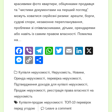
красивими фото квартири, обіцянками продавця
та “чистими документами на перший погляд”
можуть ховатися серйозні ризики: арешти, борги,
судові спори, незаконне перепланування,
проблеми зі співвласниками, дітьми, орендарями
або навіть із самим правом власності. Помилка
на…
F
Vi
T
W
T
E
Li
X
a
b
el
h
wi
m
n
M
C
П
c
er
e
at
tt
ail
k
e
o
о
e
gr
,
s
er
,
e
,
Купівля нерухомості
Нерухомість
Новини
ss
p
ді
,
,
Оренда нерухомості
перевірка нерухомості
b
a
A
dI
e
y
л
,
Підтвердження доходів для купівлі нерухомості
o
m
p
n
n
Li
и
,
Продаж нерухомості
реєстрація права власності на
o
p
нерухомість
g
n
т
Купівля-продаж нерухомості: ТОП-10 перевірок
k
er
k
и
перед угодою
Leave a comment