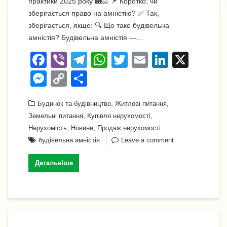
практики 2025 року 🏡⚖️ 📌 Коротко: чи
зберігається право на амністію? ✅ Так,
зберігається, якщо: 🔍 Що таке будівельна
амністія? Будівельна амністія —…
F
Vi
T
W
T
E
Li
X
a
b
el
h
wi
m
n
M
C
П
c
er
e
at
tt
ail
k
e
o
о
e
gr
s
,
er
,
e
Будинок та будівництво
Житлові питання
ss
p
ді
,
,
Земельні питання
Купівля нерухомості
b
a
A
dI
e
y
л
,
,
Нерухомість
Новини
Продаж нерухомості
o
m
p
n
n
Li
и
будівельна амністія
Leave a comment
o
p
g
n
т
Детальніше
k
er
k
и
с
я