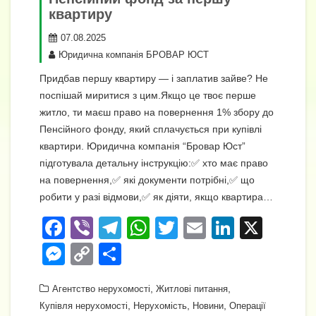
квартиру
07.08.2025
Юридична компанія БРОВАР ЮСТ
Придбав першу квартиру — і заплатив зайве? Не
поспішай миритися з цим.Якщо це твоє перше
житло, ти маєш право на повернення 1% збору до
Пенсійного фонду, який сплачується при купівлі
квартири. Юридична компанія “Бровар Юст”
підготувала детальну інструкцію:✅ хто має право
на повернення,✅ які документи потрібні,✅ що
робити у разі відмови,✅ як діяти, якщо квартира…
F
Vi
T
W
T
E
Li
X
a
b
el
h
wi
m
n
M
C
П
c
er
e
at
tt
ail
k
e
o
о
e
gr
s
,
er
,
e
Агентство нерухомості
Житлові питання
ss
p
ді
,
,
,
Купівля нерухомості
Нерухомість
Новини
Операції