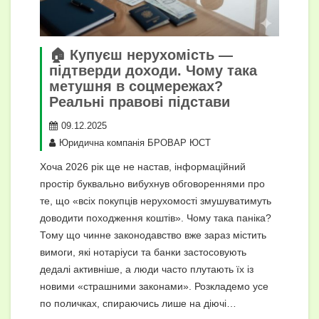
🏠 Купуєш нерухомість —
підтверди доходи. Чому така
метушня в соцмережах?
Реальні правові підстави
09.12.2025
Юридична компанія БРОВАР ЮСТ
Хоча 2026 рік ще не настав, інформаційний
простір буквально вибухнув обговореннями про
те, що «всіх покупців нерухомості змушуватимуть
доводити походження коштів». Чому така паніка?
Тому що чинне законодавство вже зараз містить
вимоги, які нотаріуси та банки застосовують
дедалі активніше, а люди часто плутають їх із
новими «страшними законами». Розкладемо усе
по поличках, спираючись лише на діючі…