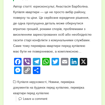
Автор статті: юрисконсульт, Анастасія Барболіна.
Купівля квартири — це не просто вибір району,
поверху та ціни. Це серйозне юридичне рішення,
де одна пропущена деталь може обернутися
втратою грошей, роками спорів, проблемами з
виселенням зареєстрованих осіб або необхідністю
гасити старі конфлікти з комунальними службами.
Саме тому перевірка квартири перед купівлею
має бути не поверхневою, а комплексною…
F
Vi
T
W
T
E
Li
X
a
b
el
h
wi
m
n
M
C
П
c
er
e
at
tt
ail
k
e
o
о
e
gr
,
s
,
er
e
Купівля нерухомості
Новини
перевірка
ss
p
ді
,
документів на будинок перед купівлею
перевірка
b
a
A
dI
e
y
л
квартири перед купівлею
o
m
p
n
n
Li
и
Leave a comment