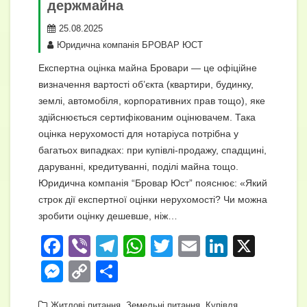
держмайна
25.08.2025
Юридична компанія БРОВАР ЮСТ
Експертна оцінка майна Бровари — це офіційне
визначення вартості об’єкта (квартири, будинку,
землі, автомобіля, корпоративних прав тощо), яке
здійснюється сертифікованим оцінювачем. Така
оцінка нерухомості для нотаріуса потрібна у
багатьох випадках: при купівлі-продажу, спадщині,
даруванні, кредитуванні, поділі майна тощо.
Юридична компанія “Бровар Юст” пояснює: «Який
строк дії експертної оцінки нерухомості? Чи можна
зробити оцінку дешевше, ніж…
F
Vi
T
W
T
E
Li
X
a
b
el
h
wi
m
n
M
C
П
c
er
e
at
tt
ail
k
e
o
о
,
,
Житлові питання
Земельні питання
Купівля