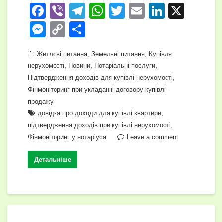
F
Vi
T
W
T
E
Li
X
a
b
el
h
wi
m
n
M
C
П
c
er
e
at
tt
ail
k
e
o
о
e
gr
,
s
er
,
e
Житлові питання
Земельні питання
Купівля
ss
p
ді
,
,
,
нерухомості
Новини
Нотаріальні послуги
b
a
A
dI
e
y
л
,
Підтвердження доходів для купівлі нерухомості
o
m
p
n
n
Li
и
Фінмоніторинг при укладанні договору купівлі-
o
p
продажу
g
n
т
,
довідка про доходи для купівлі квартири
k
er
k
и
,
підтвердження доходів при купівлі нерухомості
с
Фінмоніторинг у нотаріуса
Leave a comment
я
Детальніше