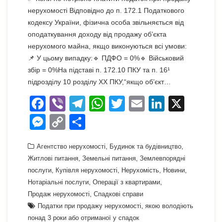
нерухомості Відповідно до п. 172.1 Податкового
кодексу України, фізична особа звільняється від
оподаткування доходу від продажу об’єкта
нерухомого майна, якщо виконуються всі умови:
📌 У цьому випадку:🔹 ПДФО = 0%🔹 Військовий
збір = 0%На підставі п. 172.10 ПКУ та п. 16¹
підрозділу 10 розділу XX ПКУ,“якщо об’єкт…
F
Vi
T
W
T
E
Li
X
a
b
el
h
wi
m
n
M
C
П
c
er
e
at
tt
ail
k
e
o
о
e
gr
s
,
er
e
,
Агентство нерухомості
Будинок та будівництво
ss
p
ді
,
,
Житлові питання
Земельні питання
Землевпорядні
b
a
A
dI
e
y
л
,
,
,
,
послуги
Купівля нерухомості
Нерухомість
Новини
o
m
p
n
n
Li
и
,
,
Нотаріальні послуги
Операції з квартирами
o
,
p
Продаж нерухомості
Спадкові справи
g
n
т
,
Податки при продажу нерухомості
якою володіють
k
er
k
и
понад 3 роки або отриманої у спадок