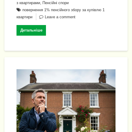
b
a
A
dI
e
y
л
,
з квартирами
Пенсійні спори
o
m
p
n
n
Li
и
повернення 1% пенсійного збору за купівлю 1
o
p
квартири
Leave a comment
g
n
т
k
er
k
и
Детальніше
с
я