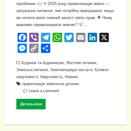
проблеми: 👉 У 2025 році приватизація землі —
актуальне питання, яке потрібно вирішувати, якщо
ви хочете мати повний захист своїх прав. 🌟 Чому
важливо приватизувати землю? 💡…
F
Vi
T
W
T
E
Li
X
a
b
el
h
wi
m
n
M
C
П
c
er
e
at
tt
ail
k
e
o
о
e
gr
s
,
er
,
e
Будинок та будівництво
Житлові питання
ss
p
ді
,
,
Земельні питання
Землевпорядні послуги
Купівля
b
a
A
dI
e
y
л
,
,
нерухомості
Нерухомість
Новини
o
m
p
n
n
Li
и
приватизація земельної ділянки
o
p
Leave a comment
g
n
т
k
er
k
и
Детальніше
с
я