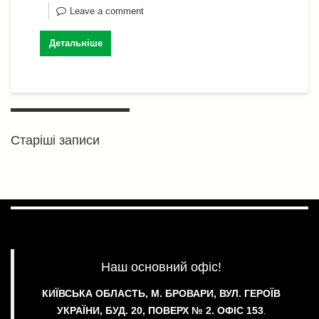
с
Leave a comment
я
Детальніше
Навігація
за
Старіші записи
записами
Наш основний офіс!
КИЇВСЬКА ОБЛАСТЬ, М. БРОВАРИ, ВУЛ. ГЕРОЇВ
УКРАЇНИ, БУД. 20, ПОВЕРХ № 2.
ОФІС 153
.