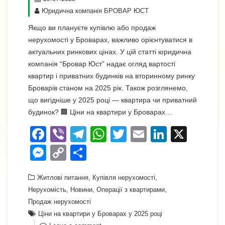
Юридична компанія БРОВАР ЮСТ
Якщо ви плануєте купівлю або продаж
нерухомості у Броварах, важливо орієнтуватися в
актуальних ринкових цінах. У цій статті юридична
компанія “Бровар Юст” надає огляд вартості
квартир і приватних будинків на вторинному ринку
Броварів станом на 2025 рік. Також розглянемо,
що вигідніше у 2025 році — квартира чи приватний
будинок? 🏢 Ціни на квартири у Броварах…
F
Vi
T
W
T
E
Li
X
a
b
el
h
wi
m
n
M
C
П
c
er
e
at
tt
ail
k
e
o
о
e
gr
,
s
er
,
e
Житлові питання
Купівля нерухомості
ss
p
ді
,
,
,
Нерухомість
Новини
Операції з квартирами
b
a
A
dI
e
y
л
Продаж нерухомості
o
m
p
n
n
Li
и
Ціни на квартири у Броварах у 2025 році