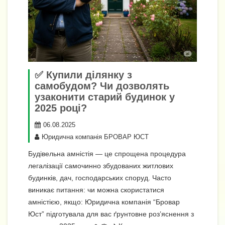
✅ Купили ділянку з
самобудом? Чи дозволять
узаконити старий будинок у
2025 році?
06.08.2025
Юридична компанія БРОВАР ЮСТ
Будівельна амністія — це спрощена процедура
легалізації самочинно збудованих житлових
будинків, дач, господарських споруд. Часто
виникає питання: чи можна скористатися
амністією, якщо: Юридична компанія “Бровар
Юст” підготувала для вас ґрунтовне роз’яснення з