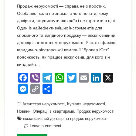
Продаж нерухомості — справа не з простих.
Особливо, коли не знаєш, з чого почати, кому
довіряти, як уникнути шахраїв і не втратити в ціні.
Один із найефективніших інструментів для
спокійного та вигідного продажу — ексклюзивний
договір з агентством нерухомості. У статті фахівці
юридично-рієлторської компанії “Бровар Юст”
пояснюють, як працює ексклюзив, для кого він
вигідний і…
F
Vi
T
W
T
E
Li
X
a
b
el
h
wi
m
n
M
C
П
c
er
e
at
tt
ail
k
e
o
о
e
gr
s
,
er
e
,
Агентство нерухомості
Купівля нерухомості
ss
p
ді
,
,
Новини
Операції з квартирами
Продаж нерухомості
b
a
A
dI
e
y
л
ексклюзивний договір на продаж нерухомості
o
m
p
n
n
Li
и
Leave a comment
o
p