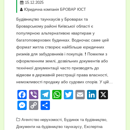
15.12.2025
Юридична компанія БРОВАР ЮСТ
Будівництво таунхаусів у Броварах та
Броварському районі Київської області є
популярною альтернативою квартирам у
багатоповерхових будинках. Водночас саме цей
формат житла створює найбільше юридичних
ризиків для забудовників і покупців. ❗ Помилки з
оформленням землі, дозвільних документів або
технічної документації часто призводять до
відмови в державній реєстрації права власності,
неможливості продажу або судових спорів. У цій…
F
Vi
T
W
T
E
Li
X
a
b
el
h
wi
m
n
M
C
П
c
er
e
at
tt
ail
k
e
o
о
e
gr
s
,
er
e
,
Агентство нерухомості
Будинок та будівництво
ss
p
ді
,
Документи на будівництво таунхаусу
Експертна