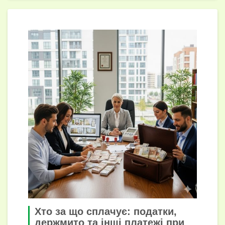
Хто за що сплачує: податки,
держмито та інші платежі при