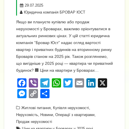
29.07.2025
Юридична компанія БРОВАР ЮСТ
Якщо ви плануєте купівлю або продаж
нерухомості у Броварах, важливо орієнтуватися в
актуальних ринкових цінах. У цій статті юридична
компанія “Бровар Юст” надає огляд вартості
квартир і приватних будинків на вторинному ринку
Броварів станом на 2025 рік. Також розглянемо,
що вигідніше у 2025 році — квартира чи приватний
будинок? 🏢 Ціни на квартири у Броварах…
F
Vi
T
W
T
E
Li
X
a
b
el
h
wi
m
n
M
C
П
c
er
e
at
tt
ail
k
e
o
о
e
gr
,
s
er
,
e
Житлові питання
Купівля нерухомості
ss
p
ді
,
,
,
Нерухомість
Новини
Операції з квартирами
b
a
A
dI
e
y
л
Продаж нерухомості
o
m
p
n
Ціни на квартири у Броварах у 2025 році