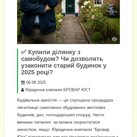
✅ Купили ділянку з
самобудом? Чи дозволять
узаконити старий будинок у
2025 році?
06.08.2025
Юридична компанія БРОВАР ЮСТ
Будівельна амністія — це спрощена процедура
легалізації самочинно збудованих житлових
будинків, дач, господарських споруд. Часто
виникає питання: чи можна скористатися
амністією, якщо: Юридична компанія “Бровар
Юст” підготувала для вас ґрунтовне роз’яснення з