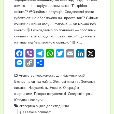
землю — і нотаріус раптом каже: “Потрібна
оцінка”? 😳Знайома ситуація. Спадкоємці часто
губляться: це обов’язково чи “просто так”? Скільки
коштує? Скільки часу? І головне — чи можна без
цього? 🤔 Розкладаємо по поличках — простими
словами, але юридично правильно ✅ Що мають
на увазі під “експертною оцінкою” 🧾 У…
F
Vi
T
W
T
E
Li
X
a
b
el
h
wi
m
n
M
C
П
c
er
e
at
tt
ail
k
e
o
о
e
gr
s
,
er
e
,
Агентство нерухомості
Для фізичних осіб
ss
p
ді
,
,
Експертна оцінка майна
Житлові питання
Земельні
b
a
A
dI
e
y
л
,
,
,
питання
Нерухомість
Новини
Операції з
o
m
p
n
n
Li
и
,
,
,
квартирами
Продаж нерухомості
Спадкові справи
o
p
Юридичні послуги
g
n
т
експертна оцінка для спадщини
k
er
k
и
Leave a comment