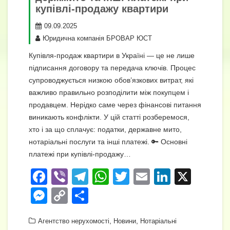
купівлі-продажу квартири
09.09.2025
Юридична компанія БРОВАР ЮСТ
Купівля-продаж квартири в Україні — це не лише
підписання договору та передача ключів. Процес
супроводжується низкою обов’язкових витрат, які
важливо правильно розподілити між покупцем і
продавцем. Нерідко саме через фінансові питання
виникають конфлікти. У цій статті розберемося,
хто і за що сплачує: податки, державне мито,
нотаріальні послуги та інші платежі. 🔑 Основні
платежі при купівлі-продажу…
F
Vi
T
W
T
E
Li
X
a
b
el
h
wi
m
n
M
C
П
c
er
e
at
tt
ail
k
e
o
о
e
gr
s
,
er
,
e
Агентство нерухомості
Новини
Нотаріальні
ss
p
ді