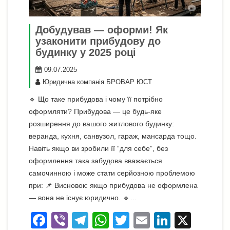
Добудував — оформи! Як
узаконити прибудову до
будинку у 2025 році
09.07.2025
Юридична компанія БРОВАР ЮСТ
🔹 Що таке прибудова і чому її потрібно
оформляти? Прибудова — це будь-яке
розширення до вашого житлового будинку:
веранда, кухня, санвузол, гараж, мансарда тощо.
Навіть якщо ви зробили її “для себе”, без
оформлення така забудова вважається
самочинною і може стати серйозною проблемою
при: 📌 Висновок: якщо прибудова не оформлена
— вона не існує юридично. 🔹…
F
Vi
T
W
T
E
Li
X