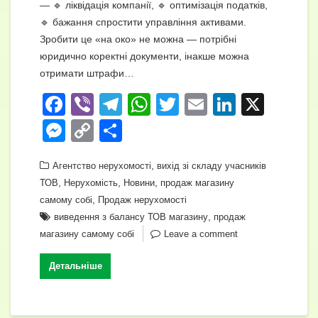
— 🔹 ліквідація компанії, 🔹 оптимізація податків,
🔹 бажання спростити управління активами.
Зробити це «на око» не можна — потрібні
юридично коректні документи, інакше можна
отримати штрафи…
F
Vi
T
W
T
E
Li
X
a
b
el
h
wi
m
n
M
C
П
c
er
e
at
tt
ail
k
e
o
о
e
gr
s
,
er
e
Агентство нерухомості
вихід зі складу учасників
ss
p
ді
,
,
,
ТОВ
Нерухомість
Новини
продаж магазину
b
a
A
dI
e
y
л
,
самому собі
Продаж нерухомості
o
m
p
n
n
Li
и
,
виведення з балансу ТОВ магазину
продаж
o
p
магазину самому собі
Leave a comment
g
n
т
k
er
k
и
Детальніше
с
я