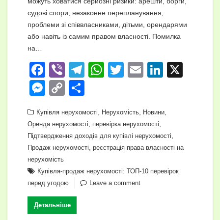
можуть ховатися серйозні ризики: арешти, борги,
судові спори, незаконне перепланування,
проблеми зі співвласниками, дітьми, орендарями
або навіть із самим правом власності. Помилка
на…
F
Vi
T
W
T
E
Li
X
a
b
el
h
wi
m
n
M
C
П
c
er
e
at
tt
ail
k
e
o
о
e
gr
,
s
er
,
e
,
Купівля нерухомості
Нерухомість
Новини
ss
p
ді
,
,
Оренда нерухомості
перевірка нерухомості
b
a
A
dI
e
y
л
,
Підтвердження доходів для купівлі нерухомості
o
m
p
n
n
Li
и
,
Продаж нерухомості
реєстрація права власності на
o
p
нерухомість
g
n
т
Купівля-продаж нерухомості: ТОП-10 перевірок
k
er
k
и
перед угодою
Leave a comment
с
Детальніше
я