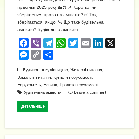
практики 2025 року 🏡⚖️ 📌 Коротко: чи
зберігається право на амністію? ✅ Так,
зберігається, якщо: 🔍 Що таке будівельна
амністія? Будівельна амністія —…
F
Vi
T
W
T
E
Li
X
a
b
el
h
wi
m
n
M
C
П
c
er
e
at
tt
ail
k
e
o
о
e
gr
s
,
er
,
e
Будинок та будівництво
Житлові питання
ss
p
ді
,
,
Земельні питання
Купівля нерухомості
b
a
A
dI
e
y
л
,
,
Нерухомість
Новини
Продаж нерухомості
o
m
p
n
n
Li
и
будівельна амністія
Leave a comment
o
p
g
n
т
Детальніше
k
er
k
и
с
я