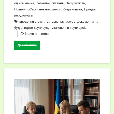
b
a
A
dI
e
y
л
,
,
,
оцінка майна
Земельні питання
Нерухомість
o
m
p
n
n
Li
и
,
,
Новини
об'єкти незавершеного будівництва
Продаж
o
p
нерухомості
g
n
т
,
введення в експлуатацію таунхаусу
документи на
k
er
k
и
,
будівництво таунхаусу
узаконення таунхаусів
с
Leave a comment
я
Детальніше