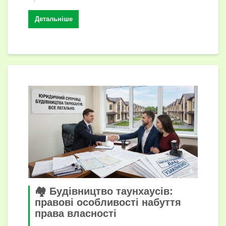
с
Детальніше
я
🏘️ Будівництво таунхаусів:
правові особливості набуття
права власності